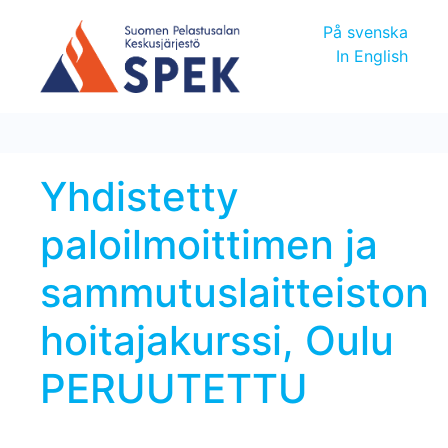
På svenska
In English
Yhdistetty
paloilmoittimen ja
sammutuslaitteiston
hoitajakurssi, Oulu
PERUUTETTU