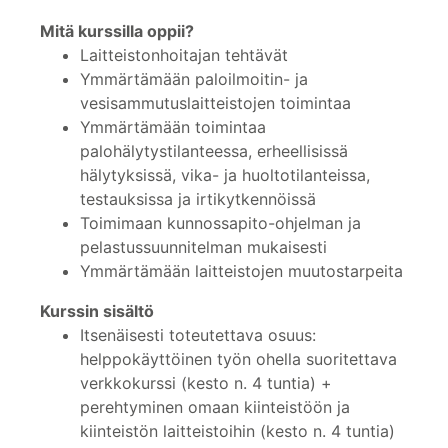
Mitä kurssilla oppii?
Laitteistonhoitajan tehtävät
Ymmärtämään paloilmoitin- ja
vesisammutuslaitteistojen toimintaa
Ymmärtämään toimintaa
palohälytystilanteessa, erheellisissä
hälytyksissä, vika- ja huoltotilanteissa,
testauksissa ja irtikytkennöissä
Toimimaan kunnossapito-ohjelman ja
pelastussuunnitelman mukaisesti
Ymmärtämään laitteistojen muutostarpeita
Kurssin sisältö
Itsenäisesti toteutettava osuus:
helppokäyttöinen työn ohella suoritettava
verkkokurssi (kesto n. 4 tuntia) +
perehtyminen omaan kiinteistöön ja
kiinteistön laitteistoihin (kesto n. 4 tuntia)