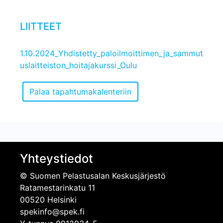
LIITTEET
1.10.2024_Yhdistetty_paloilmoittimen_ja_sammut
uslaitteiston_hoitajakurssi_Oulu
Yhteystiedot
© Suomen Pelastusalan Keskusjärjestö
Ratamestarinkatu 11
00520 Helsinki
spekinfo@spek.fi