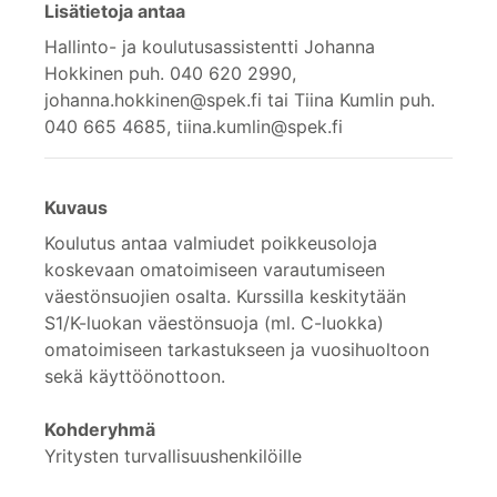
Lisätietoja antaa
Hallinto- ja koulutusassistentti Johanna
Hokkinen puh. 040 620 2990,
johanna.hokkinen@spek.fi tai Tiina Kumlin puh.
040 665 4685, tiina.kumlin@spek.fi
Kuvaus
Koulutus antaa valmiudet poikkeusoloja
koskevaan omatoimiseen varautumiseen
väestönsuojien osalta. Kurssilla keskitytään
S1/K-luokan väestönsuoja (ml. C-luokka)
omatoimiseen tarkastukseen ja vuosihuoltoon
sekä käyttöönottoon.
Kohderyhmä
Yritysten turvallisuushenkilöille