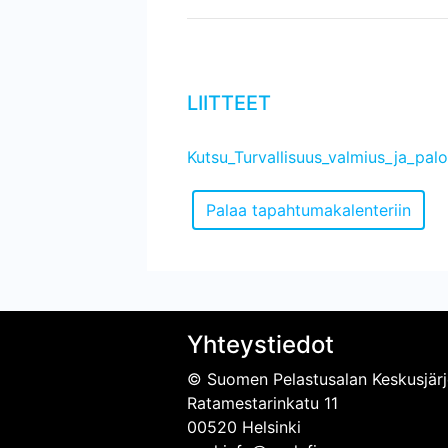
LIITTEET
Kutsu_Turvallisuus_valmius_ja_p
Yhteystiedot
© Suomen Pelastusalan Keskusjärj
Ratamestarinkatu 11
00520 Helsinki