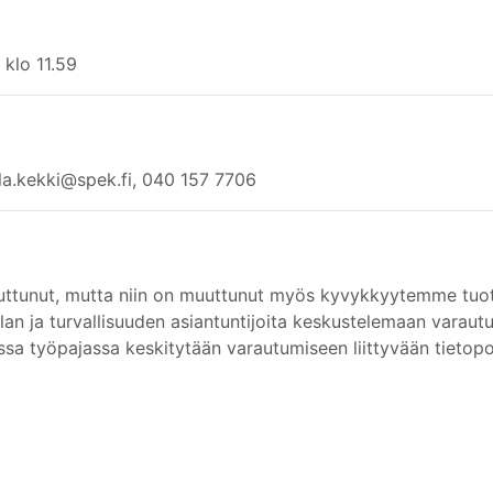
 klo 11.59
ula.kekki@spek.fi, 040 157 7706
uuttunut, mutta niin on muuttunut myös kyvykkyytemme tuott
n ja turvallisuuden asiantuntijoita keskustelemaan varautumi
ssa työpajassa keskitytään varautumiseen liittyvään tietopoh