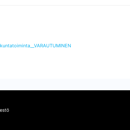
alokuntatoiminta__VARAUTUMINEN
estö