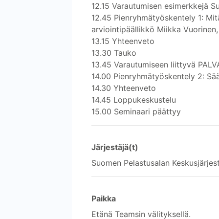
12.15 Varautumisen esimerkkejä S
12.45 Pienryhmätyöskentely 1: Mitä
arviointipäällikkö Miikka Vuorinen
13.15 Yhteenveto
13.30 Tauko
13.45 Varautumiseen liittyvä PALV
14.00 Pienryhmätyöskentely 2: Sään
14.30 Yhteenveto
14.45 Loppukeskustelu
15.00 Seminaari päättyy
Järjestäjä(t)
Suomen Pelastusalan Keskusjärjes
Paikka
Etänä Teamsin välityksellä.