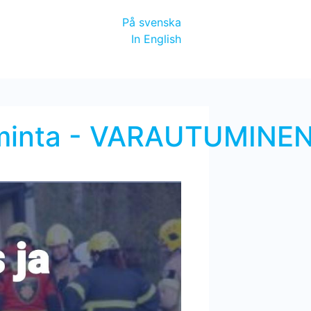
På svenska
In English
toiminta - VARAUTUMINE