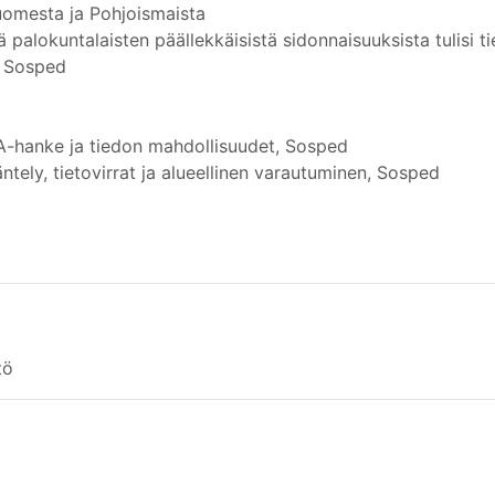
uomesta ja Pohjoismaista
 palokuntalaisten päällekkäisistä sidonnaisuuksista tulisi t
, Sosped
A-hanke ja tiedon mahdollisuudet, Sosped
tely, tietovirrat ja alueellinen varautuminen, Sosped
tö