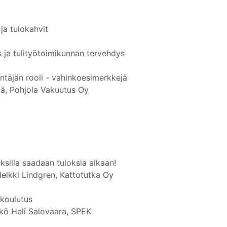
ja tulokahvit
 ja tulityötoimikunnan tervehdys
ntäjän rooli - vahinkoesimerkkejä
ölä, Pohjola Vakuutus Oy
silla saadaan tuloksia aikaan!
Heikki Lindgren, Kattotutka Oy
ökoulutus
kkö Heli Salovaara, SPEK