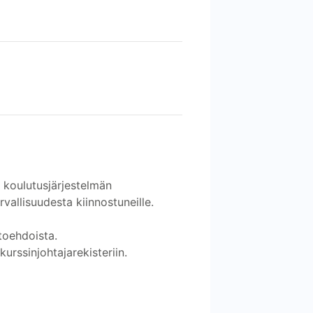
ä koulutusjärjestelmän
rvallisuudesta kiinnostuneille.
toehdoista.
urssinjohtajarekisteriin.