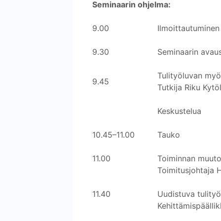
Seminaarin ohjelma:
9.00
Ilmoittautuminen 
9.30
Seminaarin avaus
Tulityöluvan myö
9.45
Tutkija Riku Kyt
Keskustelua
10.45–11.00
Tauko
11.00
Toiminnan muutok
Toimitusjohtaja 
11.40
Uudistuva tulity
Kehittämispäälli