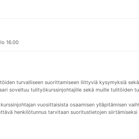
klo 16.00
itöiden turvalliseen suorittamiseen liittyviä kysymyksiä sek
ari soveltuu tulityökurssinjohtajille sekä muille tulitöiden tu
 kurssinjohtajan vuosittaisista osaamisen ylläpitämisen vaih
ävä henkilötunnus tarvitaan suoritustietojen siirtämiseksi k