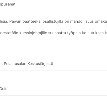
oppusanat
sia. Päivän päätteeksi osallistujilla on mahdollisuus omak
rjestetään kurssinjohtajille suunnattu työpaja koulutuksen 
n Pelastusalan Keskusjärjestö
Oulu