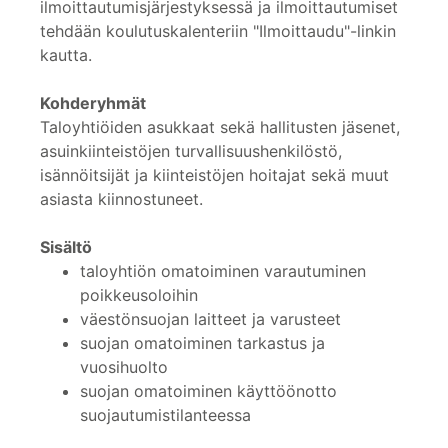
ilmoittautumisjärjestyksessä ja ilmoittautumiset
tehdään koulutuskalenteriin "Ilmoittaudu"-linkin
kautta.
Kohderyhmät
Taloyhtiöiden asukkaat sekä hallitusten jäsenet,
asuinkiinteistöjen turvallisuushenkilöstö,
isännöitsijät ja kiinteistöjen hoitajat sekä muut
asiasta kiinnostuneet.
Sisältö
taloyhtiön omatoiminen varautuminen
poikkeusoloihin
väestönsuojan laitteet ja varusteet
suojan omatoiminen tarkastus ja
vuosihuolto
suojan omatoiminen käyttöönotto
suojautumistilanteessa