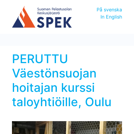
På svenska
In English
PERUTTU
Väestönsuojan
hoitajan kurssi
taloyhtiöille, Oulu