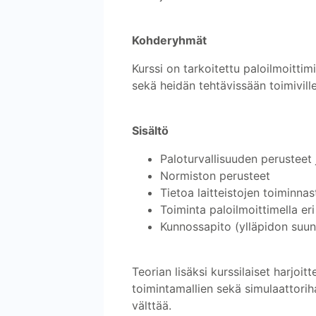
Kohderyhmät
Kurssi on tarkoitettu paloilmoittimie
sekä heidän tehtävissään toimiville s
Sisältö
Paloturvallisuuden perusteet
Normiston perusteet
Tietoa laitteistojen toiminna
Toiminta paloilmoittimella er
Kunnossapito (ylläpidon suunni
Teorian lisäksi kurssilaiset harjoit
toimintamallien sekä simulaattorih
välttää.