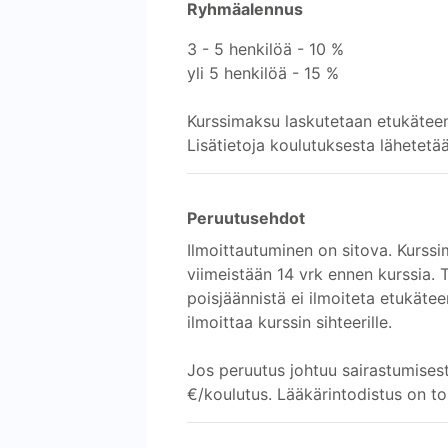
Ryhmäalennus
3 - 5 henkilöä - 10 %
yli 5 henkilöä - 15 %
Kurssimaksu laskutetaan etukätee
Lisätietoja koulutuksesta lähetetä
Peruutusehdot
Ilmoittautuminen on sitova. Kurssi
viimeistään 14 vrk ennen kurssia.
poisjäännistä ei ilmoiteta etukäte
ilmoittaa kurssin sihteerille.
Jos peruutus johtuu sairastumises
€/koulutus. Lääkärintodistus on to