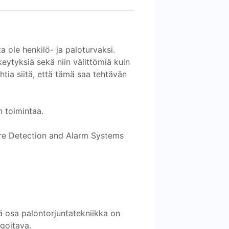
ta ole henkilö- ja paloturvaksi.
keytyksiä sekä niin välittömiä kuin
ehtia siitä, että tämä saa tehtävän
n toimintaa.
Fire Detection and Alarm Systems
eä osa palontorjuntatekniikka on
agoitava.