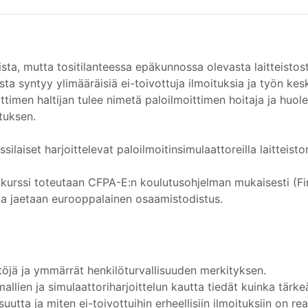
liista, mutta tositilanteessa epäkunnossa olevasta laitteistos
ta syntyy ylimääräisiä ei-toivottuja ilmoituksia ja työn kes
ittimen haltijan tulee nimetä paloilmoittimen hoitaja ja huol
tuksen.
silaiset harjoittelevat paloilmoitinsimulaattoreilla laitteisto
an kurssi toteutaan CFPA-E:n koulutusohjelman mukaisesti (
sta jaetaan eurooppalainen osaamistodistus.
töjä ja ymmärrät henkilöturvallisuuden merkityksen.
allien ja simulaattoriharjoittelun kautta tiedät kuinka tärk
suutta ja miten ei-toivottuihin erheellisiin ilmoituksiin on re