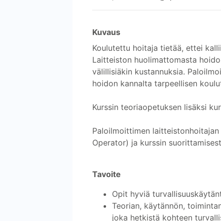
Kuvaus
Koulutettu hoitaja tietää, ettei kal
Laitteiston huolimattomasta hoidos
välillisiäkin kustannuksia. Paloilmo
hoidon kannalta tarpeellisen koulu
Kurssin teoriaopetuksen lisäksi kurs
Paloilmoittimen laitteistonhoitaj
Operator) ja kurssin suorittamise
Tavoite
Opit hyviä turvallisuuskäytän
Teorian, käytännön, toimintam
joka hetkistä kohteen turvalli