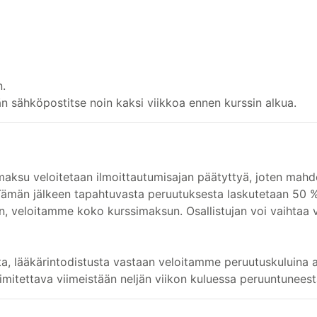
n.
än sähköpostitse noin kaksi viikkoa ennen kurssin alkua.
maksu veloitetaan ilmoittautumisajan päätyttyä, joten mahd
 Tämän jälkeen tapahtuvasta peruutuksesta laskutetaan 50 
en, veloitamme koko kurssimaksun. Osallistujan voi vaihtaa v
ta, lääkärintodistusta vastaan veloitamme peruutuskuluina 
imitettava viimeistään neljän viikon kuluessa peruuntuneest