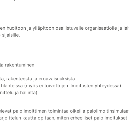
n huoltoon ja ylläpitoon osallistuvalle organisaatiolle ja laitt
ijaisille.
 ja rakentuminen
sta, rakenteesta ja eroavaisuuksista
i tilanteissa (myös ei toivottujen ilmoitusten yhteydessä)
ttelu ja hallinta)
televat paloilmoittimen toimintaa oikeilla paloilmoitinsimulaa
arjoittelun kautta opitaan, miten erheelliset paloilmoitukse