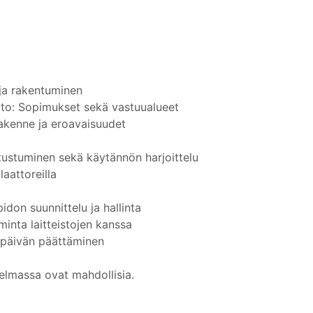
 ja rakentuminen
pito: Sopimukset sekä vastuualueet
 rakenne ja eroavaisuudet
tustuminen sekä käytännön harjoittelu
laattoreilla
idon suunnittelu ja hallinta
iminta laitteistojen kanssa
späivän päättäminen
elmassa ovat mahdollisia.