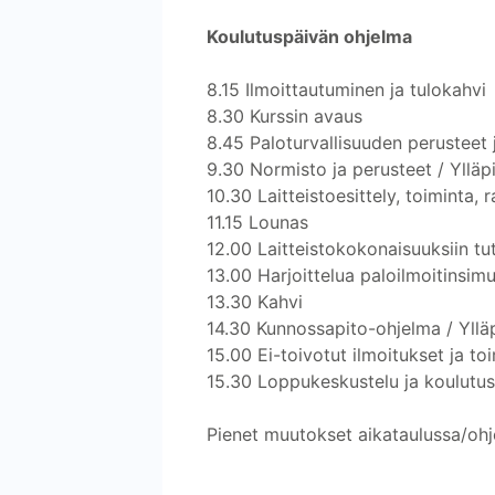
Koulutuspäivän ohjelma
8.15 Ilmoittautuminen ja tulokahvi
8.30 Kurssin avaus
8.45 Paloturvallisuuden perusteet
9.30 Normisto ja perusteet / Yllä
10.30 Laitteistoesittely, toiminta,
11.15 Lounas
12.00 Laitteistokokonaisuuksiin tu
13.00 Harjoittelua paloilmoitinsimu
13.30 Kahvi
14.30 Kunnossapito-ohjelma / Ylläp
15.00 Ei-toivotut ilmoitukset ja to
15.30 Loppukeskustelu ja koulutu
Pienet muutokset aikataulussa/ohj