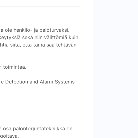
ta ole henkilö- ja paloturvaksi.
keytyksiä sekä niin välittömiä kuin
ehtia siitä, että tämä saa tehtävän
n toimintaa.
Fire Detection and Alarm Systems
eä osa palontorjuntatekniikka on
agoitava.