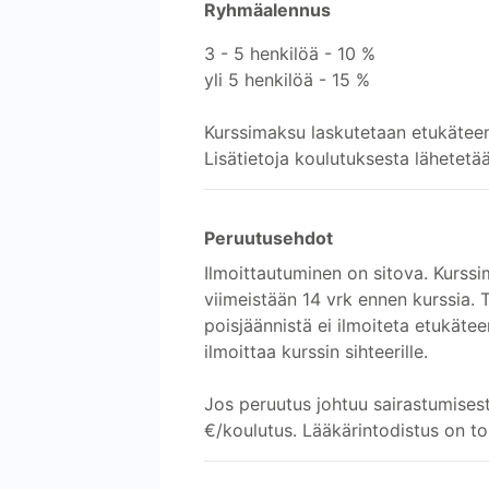
Ryhmäalennus
3 - 5 henkilöä - 10 %
yli 5 henkilöä - 15 %
Kurssimaksu laskutetaan etukätee
Lisätietoja koulutuksesta lähetetä
Peruutusehdot
Ilmoittautuminen on sitova. Kurssi
viimeistään 14 vrk ennen kurssia.
poisjäännistä ei ilmoiteta etukäte
ilmoittaa kurssin sihteerille.
Jos peruutus johtuu sairastumises
€/koulutus. Lääkärintodistus on to