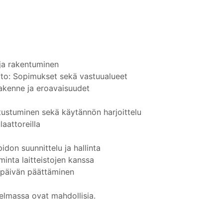
 ja rakentuminen
pito: Sopimukset sekä vastuualueet
 rakenne ja eroavaisuudet
tustuminen sekä käytännön harjoittelu
laattoreilla
idon suunnittelu ja hallinta
iminta laitteistojen kanssa
späivän päättäminen
elmassa ovat mahdollisia.