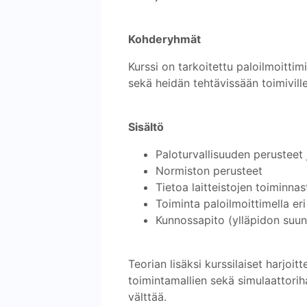
Kohderyhmät
Kurssi on tarkoitettu paloilmoittimie
sekä heidän tehtävissään toimiville s
Sisältö
Paloturvallisuuden perusteet
Normiston perusteet
Tietoa laitteistojen toiminna
Toiminta paloilmoittimella er
Kunnossapito (ylläpidon suunni
Teorian lisäksi kurssilaiset harjoit
toimintamallien sekä simulaattorih
välttää.