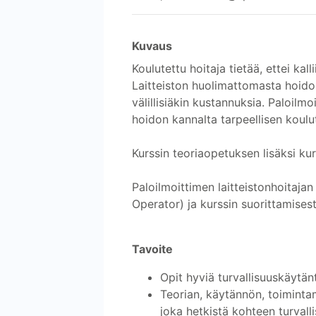
Kuvaus
Koulutettu hoitaja tietää, ettei kal
Laitteiston huolimattomasta hoidos
välillisiäkin kustannuksia. Paloilmo
hoidon kannalta tarpeellisen koulu
Kurssin teoriaopetuksen lisäksi kurs
Paloilmoittimen laitteistonhoitaj
Operator) ja kurssin suorittamise
Tavoite
Opit hyviä turvallisuuskäytän
Teorian, käytännön, toimintam
joka hetkistä kohteen turvalli