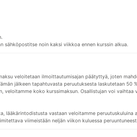
n.
än sähköpostitse noin kaksi viikkoa ennen kurssin alkua.
maksu veloitetaan ilmoittautumisajan päätyttyä, joten mahd
 Tämän jälkeen tapahtuvasta peruutuksesta laskutetaan 50 
en, veloitamme koko kurssimaksun. Osallistujan voi vaihtaa v
ta, lääkärintodistusta vastaan veloitamme peruutuskuluina 
imitettava viimeistään neljän viikon kuluessa peruuntuneest