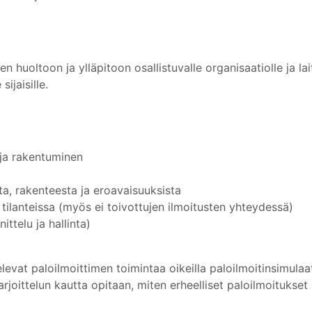
n huoltoon ja ylläpitoon osallistuvalle organisaatiolle ja laitt
ijaisille.
 ja rakentuminen
sta, rakenteesta ja eroavaisuuksista
i tilanteissa (myös ei toivottujen ilmoitusten yhteydessä)
ttelu ja hallinta)
televat paloilmoittimen toimintaa oikeilla paloilmoitinsimulaa
arjoittelun kautta opitaan, miten erheelliset paloilmoitukse