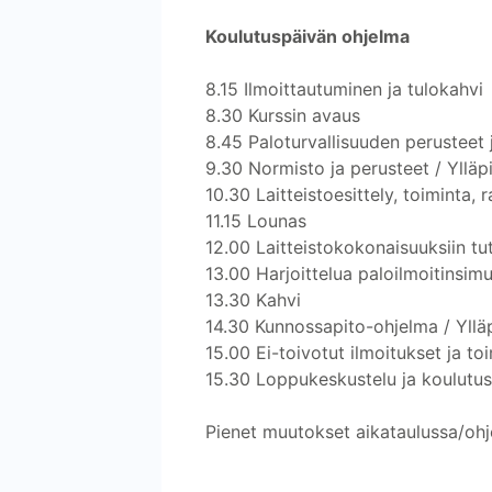
Koulutuspäivän ohjelma
8.15 Ilmoittautuminen ja tulokahvi
8.30 Kurssin avaus
8.45 Paloturvallisuuden perusteet
9.30 Normisto ja perusteet / Yllä
10.30 Laitteistoesittely, toiminta,
11.15 Lounas
12.00 Laitteistokokonaisuuksiin tu
13.00 Harjoittelua paloilmoitinsimu
13.30 Kahvi
14.30 Kunnossapito-ohjelma / Ylläp
15.00 Ei-toivotut ilmoitukset ja to
15.30 Loppukeskustelu ja koulutu
Pienet muutokset aikataulussa/ohj