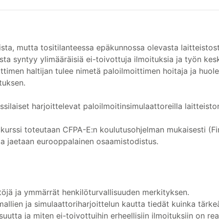
liista, mutta tositilanteessa epäkunnossa olevasta laitteistos
ta syntyy ylimääräisiä ei-toivottuja ilmoituksia ja työn kes
ittimen haltijan tulee nimetä paloilmoittimen hoitaja ja huol
tuksen.
silaiset harjoittelevat paloilmoitinsimulaattoreilla laitteisto
an kurssi toteutaan CFPA-E:n koulutusohjelman mukaisesti (
sta jaetaan eurooppalainen osaamistodistus.
töjä ja ymmärrät henkilöturvallisuuden merkityksen.
allien ja simulaattoriharjoittelun kautta tiedät kuinka tärk
suutta ja miten ei-toivottuihin erheellisiin ilmoituksiin on re