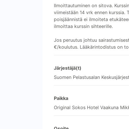
Ilmoittautuminen on sitova. Kurssi
viimeistään 14 vrk ennen kurssia.
poisjäännistä ei ilmoiteta etukäte
ilmoittaa kurssin sihteerille.
Jos peruutus johtuu sairastumises
€/koulutus. Lääkärintodistus on to
Järjestäjä(t)
Suomen Pelastusalan Keskusjärjes
Paikka
Original Sokos Hotel Vaakuna Mikk
Osoite