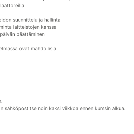
laattoreilla
idon suunnittelu ja hallinta
iminta laitteistojen kanssa
späivän päättäminen
elmassa ovat mahdollisia.
n.
än sähköpostitse noin kaksi viikkoa ennen kurssin alkua.