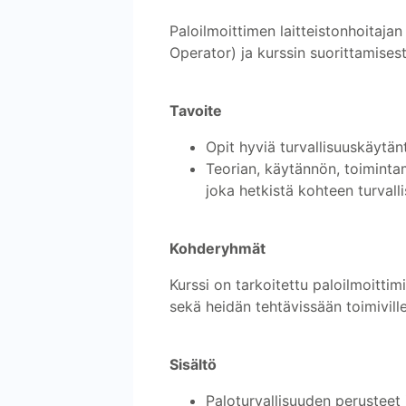
Paloilmoittimen laitteistonhoitaj
Operator) ja kurssin suorittamise
Tavoite
Opit hyviä turvallisuuskäytän
Teorian, käytännön, toimintam
joka hetkistä kohteen turvalli
Kohderyhmät
Kurssi on tarkoitettu paloilmoittimie
sekä heidän tehtävissään toimiville s
Sisältö
Paloturvallisuuden perusteet