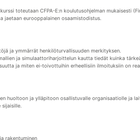
an kurssi toteutaan CFPA-E:n koulutusohjelman mukaisesti (
sta jaetaan eurooppalainen osaamistodistus.
töjä ja ymmärrät henkilöturvallisuuden merkityksen.
allien ja simulaattoriharjoittelun kautta tiedät kuinka tärk
suutta ja miten ei-toivottuihin erheellisiin ilmoituksiin on re
n huoltoon ja ylläpitoon osallistuvalle organisaatiolle ja laitt
ijaisille.
 ja rakentuminen