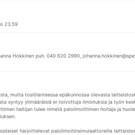
lo 23.59
Johanna Hokkinen puh. 040 620 2990, johanna.hokkinen@spek.
liista, mutta tositilanteessa epäkunnossa olevasta laitteistos
ta syntyy ylimääräisiä ei-toivottuja ilmoituksia ja työn kes
ittimen haltijan tulee nimetä paloilmoittimen hoitaja ja huol
tuksen.
silaiset harjoittelevat paloilmoitinsimulaattoreilla laitteisto