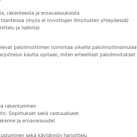
sta, rakenteesta ja eroavaisuuksista
i tilanteissa (myös ei toivottujen ilmoitusten yhteydessä)
ttelu ja hallinta)
televat paloilmoittimen toimintaa oikeilla paloilmoitinsimulaa
arjoittelun kautta opitaan, miten erheelliset paloilmoitukse
 ja rakentuminen
pito: Sopimukset sekä vastuualueet
 rakenne ja eroavaisuudet
tustuminen sekä käytännön harjoittelu