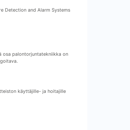
Fire Detection and Alarm Systems
eä osa palontorjuntatekniikka on
agoitava.
eiston käyttäjille- ja hoitajille