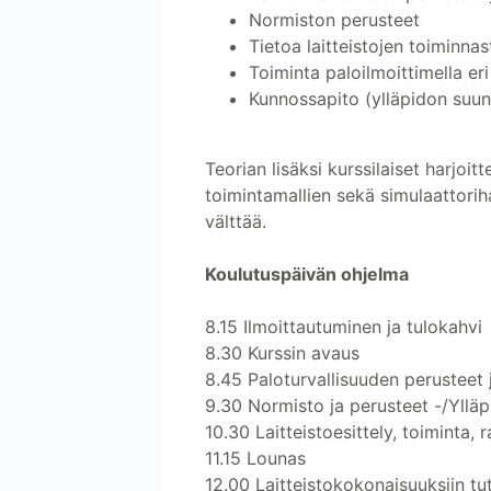
Normiston perusteet
Tietoa laitteistojen toiminna
Toiminta paloilmoittimella er
Kunnossapito (ylläpidon suunni
Teorian lisäksi kurssilaiset harjoit
toimintamallien sekä simulaattorih
välttää.
Koulutuspäivän ohjelma
8.15 Ilmoittautuminen ja tulokahvi
8.30 Kurssin avaus
8.45 Paloturvallisuuden perusteet
9.30 Normisto ja perusteet -/Yllä
10.30 Laitteistoesittely, toiminta,
11.15 Lounas
12.00 Laitteistokokonaisuuksiin tu