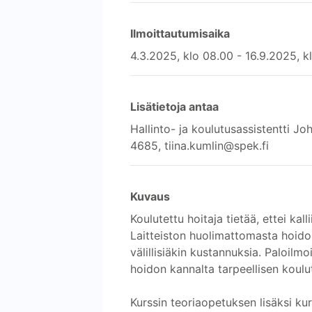
Ilmoittautumisaika
4.3.2025, klo 08.00 - 16.9.2025, k
Lisätietoja antaa
Hallinto- ja koulutusassistentti 
4685, tiina.kumlin@spek.fi
Kuvaus
Koulutettu hoitaja tietää, ettei kal
Laitteiston huolimattomasta hoidos
välillisiäkin kustannuksia. Paloilmo
hoidon kannalta tarpeellisen koulu
Kurssin teoriaopetuksen lisäksi kurs