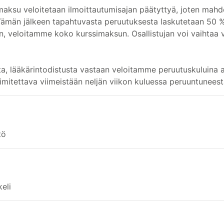
maksu veloitetaan ilmoittautumisajan päätyttyä, joten mahd
 Tämän jälkeen tapahtuvasta peruutuksesta laskutetaan 50 
en, veloitamme koko kurssimaksun. Osallistujan voi vaihtaa v
ta, lääkärintodistusta vastaan veloitamme peruutuskuluina 
imitettava viimeistään neljän viikon kuluessa peruuntuneest
tö
eli