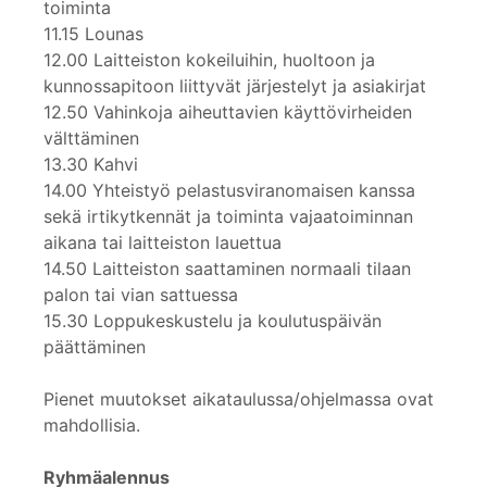
toiminta
11.15 Lounas
12.00 Laitteiston kokeiluihin, huoltoon ja
kunnossapitoon liittyvät järjestelyt ja asiakirjat
12.50 Vahinkoja aiheuttavien käyttövirheiden
välttäminen
13.30 Kahvi
14.00 Yhteistyö pelastusviranomaisen kanssa
sekä irtikytkennät ja toiminta vajaatoiminnan
aikana tai laitteiston lauettua
14.50 Laitteiston saattaminen normaali tilaan
palon tai vian sattuessa
15.30 Loppukeskustelu ja koulutuspäivän
päättäminen
Pienet muutokset aikataulussa/ohjelmassa ovat
mahdollisia.
Ryhmäalennus