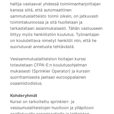
haltija vastaavat yhdessä toiminnanharjoittajan
kanssa siitä, että automaattinen
sammutuslaitteisto toimii oikein, on jatkuvasti
toimintakunnossa ja sitä huolletaan ja
tarkastetaan asianmukaisesti. Tähän vastuuseen
liittyy myös henkilöstön koulutus. Työnantajan
on koulutettava nimetyt henkilöt niin, että he
suoriutuvat annetusta tehtävästä.
Vesisammutuslaitteiston hoitajan kurssi
toteutetaan CFPA-E:n koulutusohjelman
mukaisesti (Sprinkler Operator) ja kurssin
suorittamisesta jaetaan eurooppalainen
osaamistodistus.
Kohderyhmät
Kurssi on tarkoitettu sprinkleri- ja
vesisumulaitteistojen huoltoon ja ylläpitoon
osallistuvalle organisaatiolle ja laitteiston