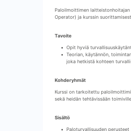
Paloilmoittimen laitteistonhoitaj
Operator) ja kurssin suorittamise
Tavoite
Opit hyviä turvallisuuskäytän
Teorian, käytännön, toimintam
joka hetkistä kohteen turvalli
Kohderyhmät
Kurssi on tarkoitettu paloilmoittimie
sekä heidän tehtävissään toimiville s
Sisältö
Paloturvallisuuden perusteet