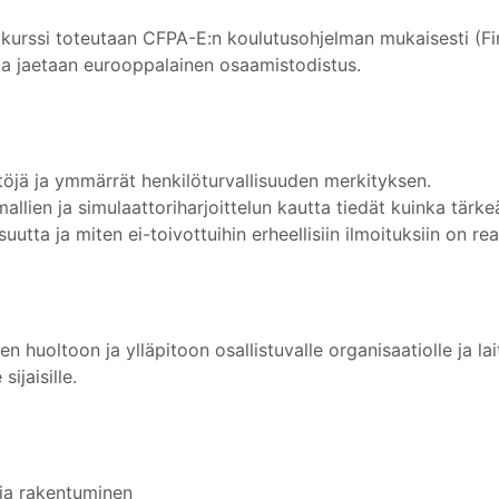
an kurssi toteutaan CFPA-E:n koulutusohjelman mukaisesti (
sta jaetaan eurooppalainen osaamistodistus.
töjä ja ymmärrät henkilöturvallisuuden merkityksen.
allien ja simulaattoriharjoittelun kautta tiedät kuinka tärk
suutta ja miten ei-toivottuihin erheellisiin ilmoituksiin on re
n huoltoon ja ylläpitoon osallistuvalle organisaatiolle ja laitt
ijaisille.
 ja rakentuminen