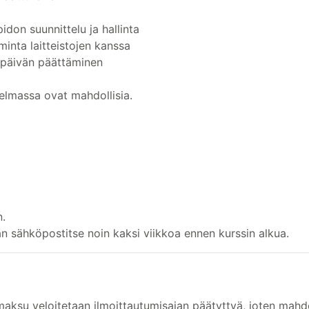
idon suunnittelu ja hallinta
iminta laitteistojen kanssa
späivän päättäminen
elmassa ovat mahdollisia.
n.
än sähköpostitse noin kaksi viikkoa ennen kurssin alkua.
maksu veloitetaan ilmoittautumisajan päätyttyä, joten mahd