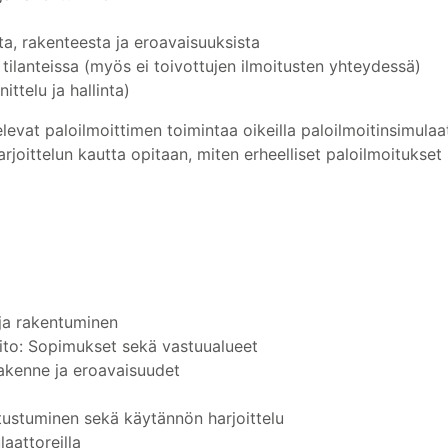
sta, rakenteesta ja eroavaisuuksista
i tilanteissa (myös ei toivottujen ilmoitusten yhteydessä)
ttelu ja hallinta)
televat paloilmoittimen toimintaa oikeilla paloilmoitinsimulaa
arjoittelun kautta opitaan, miten erheelliset paloilmoitukse
 ja rakentuminen
pito: Sopimukset sekä vastuualueet
 rakenne ja eroavaisuudet
tustuminen sekä käytännön harjoittelu
laattoreilla