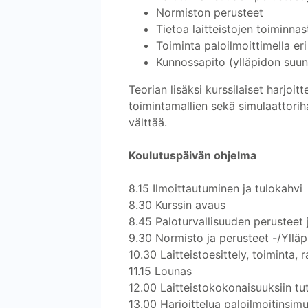
Normiston perusteet
Tietoa laitteistojen toiminna
Toiminta paloilmoittimella er
Kunnossapito (ylläpidon suunni
Teorian lisäksi kurssilaiset harjoit
toimintamallien sekä simulaattorih
välttää.
Koulutuspäivän ohjelma
8.15 Ilmoittautuminen ja tulokahvi
8.30 Kurssin avaus
8.45 Paloturvallisuuden perusteet
9.30 Normisto ja perusteet -/Yllä
10.30 Laitteistoesittely, toiminta,
11.15 Lounas
12.00 Laitteistokokonaisuuksiin tu
13.00 Harjoittelua paloilmoitinsimu