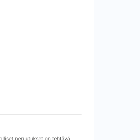
olliset peruutukset on tehtävä