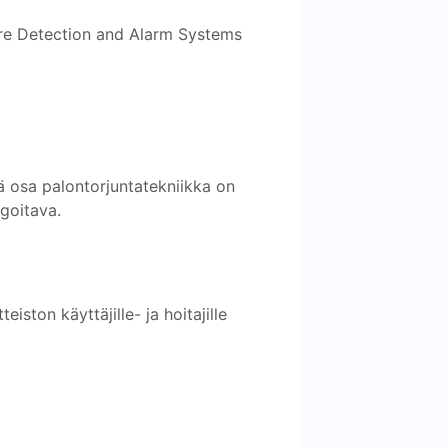
Fire Detection and Alarm Systems
eä osa palontorjuntatekniikka on
agoitava.
eiston käyttäjille- ja hoitajille