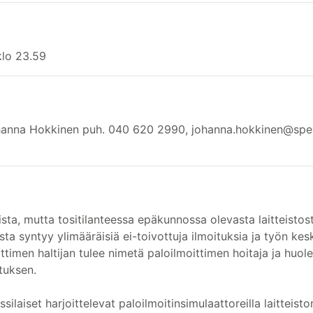
klo 23.59
Johanna Hokkinen puh. 040 620 2990, johanna.hokkinen@spek.
liista, mutta tositilanteessa epäkunnossa olevasta laitteistos
ta syntyy ylimääräisiä ei-toivottuja ilmoituksia ja työn kes
ittimen haltijan tulee nimetä paloilmoittimen hoitaja ja huol
tuksen.
silaiset harjoittelevat paloilmoitinsimulaattoreilla laitteisto