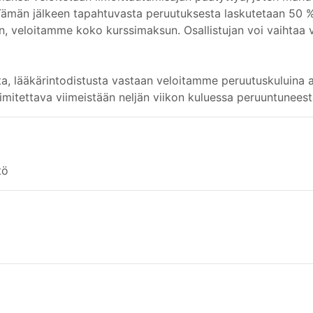
 Tämän jälkeen tapahtuvasta peruutuksesta laskutetaan 50 
en, veloitamme koko kurssimaksun. Osallistujan voi vaihtaa v
ta, lääkärintodistusta vastaan veloitamme peruutuskuluina 
imitettava viimeistään neljän viikon kuluessa peruuntuneest
tö