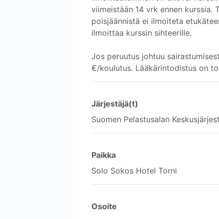
viimeistään 14 vrk ennen kurssia.
poisjäännistä ei ilmoiteta etukäte
ilmoittaa kurssin sihteerille.
Jos peruutus johtuu sairastumises
€/koulutus. Lääkärintodistus on to
Järjestäjä(t)
Suomen Pelastusalan Keskusjärjes
Paikka
Solo Sokos Hotel Torni
Osoite