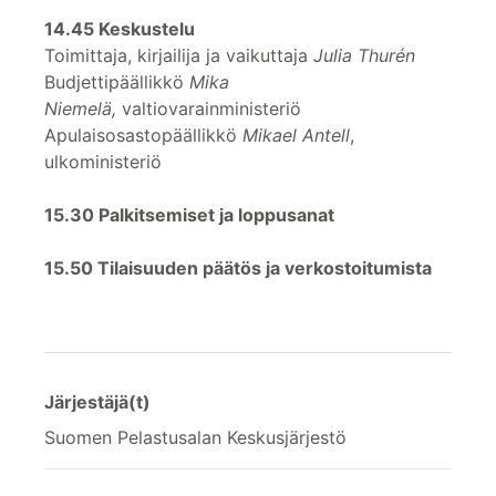
14.45 Keskustelu
Toimittaja, kirjailija ja vaikuttaja
Julia Thurén
Budjettipäällikkö
Mika
Niemelä,
valtiovarainministeriö
Apulaisosastopäällikkö
Mikael Antell
,
ulkoministeriö
15.30 Palkitsemiset ja loppusanat
15.50 Tilaisuuden päätös ja verkostoitumista
Järjestäjä(t)
Suomen Pelastusalan Keskusjärjestö