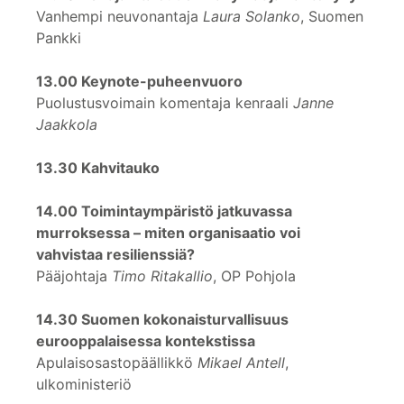
Vanhempi neuvonantaja
Laura Solanko
, Suomen
Pankki
13.00 Keynote-puheenvuoro
Puolustusvoimain komentaja kenraali
Janne
Jaakkola
13.30 Kahvitauko
14.00 Toimintaympäristö jatkuvassa
murroksessa – miten organisaatio voi
vahvistaa resilienssiä?
Pääjohtaja
Timo Ritakallio
, OP Pohjola
14.30
Suomen kokonaisturvallisuus
eurooppalaisessa kontekstissa
Apulaisosastopäällikkö
Mikael Antell
,
ulkoministeriö