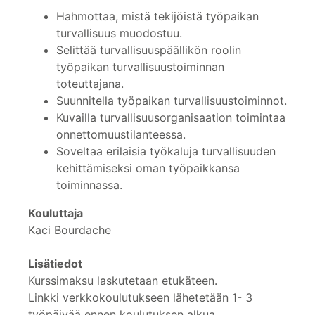
Hahmottaa, mistä tekijöistä työpaikan
turvallisuus muodostuu.
Selittää turvallisuuspäällikön roolin
työpaikan turvallisuustoiminnan
toteuttajana.
Suunnitella työpaikan turvallisuustoiminnot.
Kuvailla turvallisuusorganisaation toimintaa
onnettomuustilanteessa.
Soveltaa erilaisia työkaluja turvallisuuden
kehittämiseksi oman työpaikkansa
toiminnassa.
Kouluttaja
Kaci Bourdache
Lisätiedot
Kurssimaksu laskutetaan etukäteen.
Linkki verkkokoulutukseen lähetetään 1- 3
työpäivää ennen koulutuksen alkua.