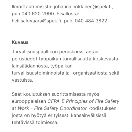
Ilmoittautumisista: johanna.hokkinen@spek.fi,
puh 040 620 2990. Sisällöstä:
heli.salovaara@spek.fi, puh. 040 484 3822
Kuvaus
Turvallisuuspäällikön peruskurssi antaa
perustiedot työpaikan turvallisuutta koskevasta
lainsäädännöstä, työpaikan
turvallisuustoiminnoista ja -organisaatiosta sekä
vastuista.
Saat koulutuksen suorittamisesta myös
eurooppalaisen
CFPA-E Principles of Fire Safety
at Work - Fire Safety Coordinator
-todistuksen,
josta on hyötyä erityisesti kansainvälisissä
tehtävissä toimiessa.