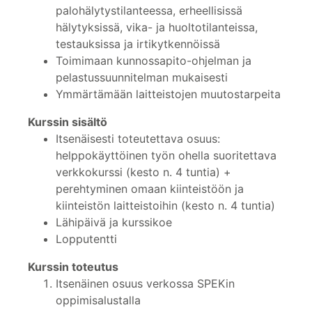
palohälytystilanteessa, erheellisissä
hälytyksissä, vika- ja huoltotilanteissa,
testauksissa ja irtikytkennöissä
Toimimaan kunnossapito-ohjelman ja
pelastussuunnitelman mukaisesti
Ymmärtämään laitteistojen muutostarpeita
Kurssin sisältö
Itsenäisesti toteutettava osuus:
helppokäyttöinen työn ohella suoritettava
verkkokurssi (kesto n. 4 tuntia) +
perehtyminen omaan kiinteistöön ja
kiinteistön laitteistoihin (kesto n. 4 tuntia)
Lähipäivä ja kurssikoe
Lopputentti
Kurssin toteutus
Itsenäinen osuus verkossa SPEKin
oppimisalustalla