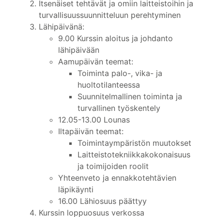
Itsenäiset tehtävät ja omiin laitteistoihin ja
turvallisuussuunnitteluun perehtyminen
Lähipäivänä:
9.00 Kurssin aloitus ja johdanto
lähipäivään
Aamupäivän teemat:
Toiminta palo-, vika- ja
huoltotilanteessa
Suunnitelmallinen toiminta ja
turvallinen työskentely
12.05-13.00 Lounas
Iltapäivän teemat:
Toimintaympäristön muutokset
Laitteistotekniikkakokonaisuus
ja toimijoiden roolit
Yhteenveto ja ennakkotehtävien
läpikäynti
16.00 Lähiosuus päättyy
Kurssin loppuosuus verkossa