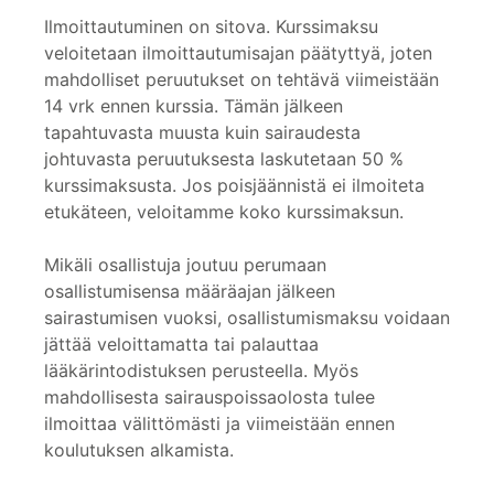
Ilmoittautuminen on sitova. Kurssimaksu
veloitetaan ilmoittautumisajan päätyttyä, joten
mahdolliset peruutukset on tehtävä viimeistään
14 vrk ennen kurssia. Tämän jälkeen
tapahtuvasta muusta kuin sairaudesta
johtuvasta peruutuksesta laskutetaan 50 %
kurssimaksusta. Jos poisjäännistä ei ilmoiteta
etukäteen, veloitamme koko kurssimaksun.
Mikäli osallistuja joutuu perumaan
osallistumisensa määräajan jälkeen
sairastumisen vuoksi, osallistumismaksu voidaan
jättää veloittamatta tai palauttaa
lääkärintodistuksen perusteella. Myös
mahdollisesta sairauspoissaolosta tulee
ilmoittaa välittömästi ja viimeistään ennen
koulutuksen alkamista.