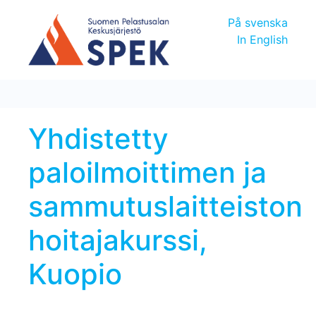
På svenska
In English
Yhdistetty
paloilmoittimen ja
sammutuslaitteiston
hoitajakurssi,
Kuopio