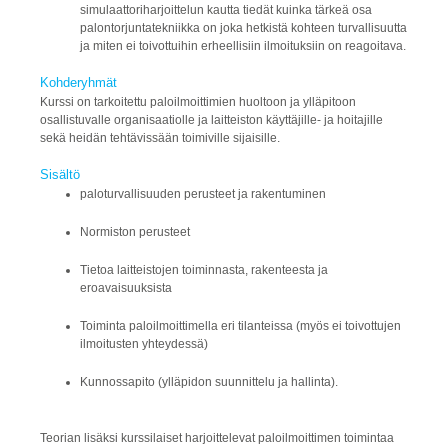
simulaattoriharjoittelun kautta tiedät kuinka tärkeä osa
palontorjuntatekniikka on joka hetkistä kohteen turvallisuutta
ja miten ei toivottuihin erheellisiin ilmoituksiin on reagoitava.
Kohderyhmät
Kurssi on tarkoitettu paloilmoittimien huoltoon ja ylläpitoon
osallistuvalle organisaatiolle ja laitteiston käyttäjille- ja hoitajille
sekä heidän tehtävissään toimiville sijaisille.
Sisältö
paloturvallisuuden perusteet ja rakentuminen
Normiston perusteet
Tietoa laitteistojen toiminnasta, rakenteesta ja
eroavaisuuksista
Toiminta paloilmoittimella eri tilanteissa (myös ei toivottujen
ilmoitusten yhteydessä)
Kunnossapito (ylläpidon suunnittelu ja hallinta).
Teorian lisäksi kurssilaiset harjoittelevat paloilmoittimen toimintaa