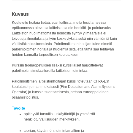
Kuvaus
Koulutettu hoitaja tietää, ettei kalliista, mutta tositilanteessa
epäkunnossa olevasta laitteistosta ole henkilö- ja paloturvaksi.
Laitteiston huolimattomasta hoidosta syntyy ylimääräisiä ei
toivottuja ilmoituksia ja työn keskeytyksiä sekä niin välittömiä kuin
välillisiäkin kustannuksia. Paloilmoittimen haltijan tulee nimetä
paloilmoittimen hoitaja ja huolehtia siitä, että tämä saa tehtävän
hoidon kannalta tarpeellisen koulutuksen.
Kurssin teoriaopetuksen lisäksi kurssilaiset harjoittelevat
paloilmoitinsimulaattoreilla laitteiston toimintaa.
Paloilmoittimen laitteistonhoitajan kurssi toteutaan CFPA-E:n
koulutusohjelman mukaisesti (Fire Detection and Alarm Systems
Operator) ja kurssin suorittamisesta jaetaan eurooppalainen
osaamistodistus.
Tavoite
opit hyviä turvallisuuskäytäntöjä ja ymmärrät
henkilöturvallisuuden merkityksen.
teorian, käytännön, toimintamallien ja