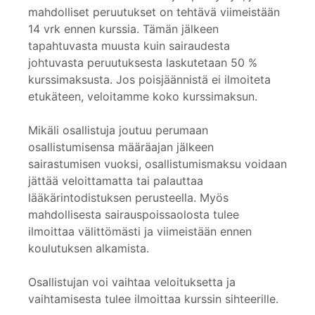
mahdolliset peruutukset on tehtävä viimeistään
14 vrk ennen kurssia. Tämän jälkeen
tapahtuvasta muusta kuin sairaudesta
johtuvasta peruutuksesta laskutetaan 50 %
kurssimaksusta. Jos poisjäännistä ei ilmoiteta
etukäteen, veloitamme koko kurssimaksun.
Mikäli osallistuja joutuu perumaan
osallistumisensa määräajan jälkeen
sairastumisen vuoksi, osallistumismaksu voidaan
jättää veloittamatta tai palauttaa
lääkärintodistuksen perusteella. Myös
mahdollisesta sairauspoissaolosta tulee
ilmoittaa välittömästi ja viimeistään ennen
koulutuksen alkamista.
Osallistujan voi vaihtaa veloituksetta ja
vaihtamisesta tulee ilmoittaa kurssin sihteerille.