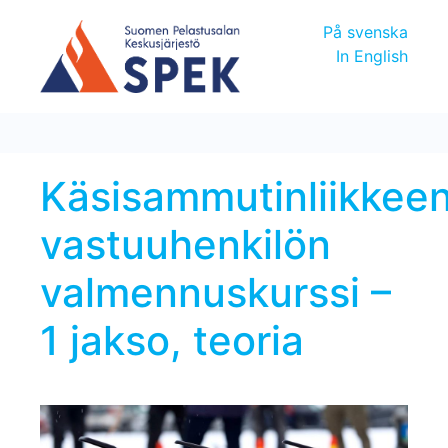
På svenska
In English
Käsisammutinliikkee
vastuuhenkilön
valmennuskurssi –
1 jakso, teoria