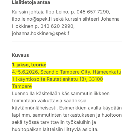
Lisätietoja antaa
Kurssin johtaja Ilpo Leino, p. 045 657 7290,
ilpo.leino@spek.fi sekä kurssin sihteeri Johanna
Hokkinen p. 040 620 2990,
johanna.hokkinen@spek.fi
Kuvaus
1. jakso, teoria:
4.-5.6.2026, Scandic Tampere City. Hämeenkatu
1 (käyntiosoite Rautatienkatu 18), 33100
Tampere
Luennoilla käsitellään käsisammutinliikkeen
toimintaan vaikuttavia säädöksiä
käytännönläheisesti. Esimerkkien avulla käydään
läpi mm. sammutinten tarkastukseen ja huoltoon
sekä työssä tarvittaviin työkaluihin ja
huoltopaikan laitteisiin liittyviä asioita.