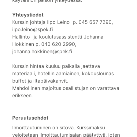
Yhteystiedot
Kurssin johtaja Ilpo Leino p. 045 657 7290,
ilpo.leino@spek.fi
Hallinto- ja koulutusassistentti Johanna
Hokkinen p. 040 620 2990,
johanna.hokkinen@spek.fi
Kurssin hintaa kuuluu paikalla jaettava
materiaali, hotellin aamiainen, kokouslounas
buffet ja iltapäiväkahvit.
Mahdollinen majoitus osallistujan on varattava
erikseen.
Peruutusehdot
Ilmoittautuminen on sitova. Kurssimaksu
veloitetaan ilmoittautumisajan päätyttyä, joten