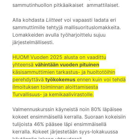
sammutinhuollon pitkäaikaiset ammattilaiset.
Alla kohdasta
Liitteet
voi vapaasti ladata eri
sammuttimille tehtyjä mallisuorituslomakkeita.
Lomakkeiden avulla työharjoittelu sujuu
järjestelmällisesti.
HUOM!
Vuoden 2025 alusta on vaadittu
yhteensä
vähintään vuoden pituinen
käsisammuttimien tarkastus- ja huoltotöihin
perehdyttävä
työkokemus
ennen kuin voi tehdä
ilmoituksen toiminnan aloittamisesta
Turvallisuus- ja kemikaalivirastolle.
Valmennuskurssin käyneistä noin 80% läpäisee
kokeet ensimmäisellä kerralla. Suoraan kokeisiin
tulijoista 46% pääsee läpi ensimmäisellä
kerralla. Kokeet järjestetään syys-lokakuussa
käytännön jakson yhteydessä.