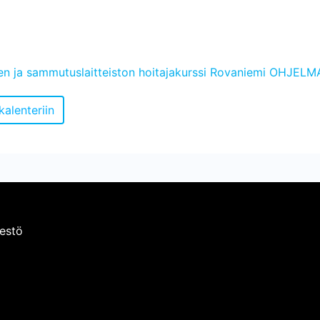
men ja sammutuslaitteiston hoitajakurssi Rovaniemi OHJELM
estö