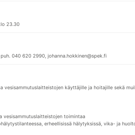
klo 23.30
n puh. 040 620 2990, johanna.hokkinen@spek.fi
a vesisammutuslaitteistojen käyttäjille ja hoitajille sekä muill
 vesisammutuslaitteistojen toimintaa
ytystilanteessa, erheellisissä hälytyksissä, vika- ja huolto