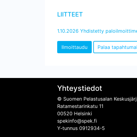
LIITTEET
1.10.2026 Yhdistetty paloilmoitti
Yhteystiedot
© Suomen Pelastusalan Keskusjärj
Ratamestarinkatu 11
00520 Helsinki
spekinfo@spek.fi
Y-tunnus 0912934-5