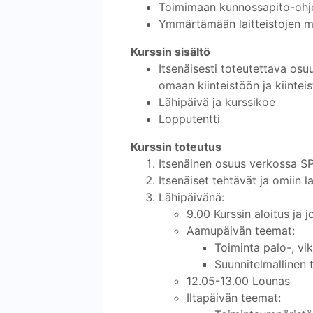
Toimimaan kunnossapito-ohje
Ymmärtämään laitteistojen m
Kurssin sisältö
Itsenäisesti toteutettava osu
omaan kiinteistöön ja kiinteist
Lähipäivä ja kurssikoe
Lopputentti
Kurssin toteutus
Itsenäinen osuus verkossa SP
Itsenäiset tehtävät ja omiin l
Lähipäivänä:
9.00 Kurssin aloitus ja 
Aamupäivän teemat:
Toiminta palo-, vik
Suunnitelmallinen t
12.05-13.00 Lounas
Iltapäivän teemat: