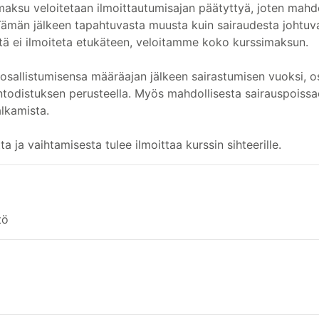
maksu veloitetaan ilmoittautumisajan päätyttyä, joten mahd
 Tämän jälkeen tapahtuvasta muusta kuin sairaudesta johtuv
tä ei ilmoiteta etukäteen, veloitamme koko kurssimaksun.
 osallistumisensa määräajan jälkeen sairastumisen vuoksi, 
intodistuksen perusteella. Myös mahdollisesta sairauspoissao
lkamista.
ta ja vaihtamisesta tulee ilmoittaa kurssin sihteerille.
tö