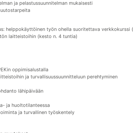
lman ja pelastussuunnitelman mukaisesti
uutostarpeita
us: helppokäyttöinen työn ohella suoritettava verkkokurssi 
ön laitteistoihin (kesto n. 4 tuntia)
EKin oppimisalustalla
aitteistoihin ja turvallisuussuunnitteluun perehtyminen
johdanto lähipäivään
a- ja huoltotilanteessa
oiminta ja turvallinen työskentely