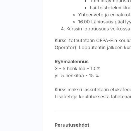
Toimintaympärist
Laitteistotekniikka
Yhteenveto ja ennakkote
16.00 Lähiosuus päätty
Kurssin loppuosuus verkossa
Kurssi toteutetaan CFPA-E:n koulu
Operator). Lopputentin jälkeen ku
Ryhmäalennus
3 - 5 henkilöä - 10 %
yli 5 henkilöä - 15 %
Kurssimaksu laskutetaan etukätee
Lisätietoja koulutuksesta läheteää
Peruutusehdot