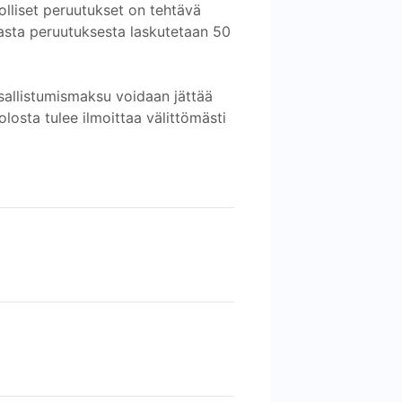
olliset peruutukset on tehtävä
asta peruutuksesta laskutetaan 50
osallistumismaksu voidaan jättää
losta tulee ilmoittaa välittömästi