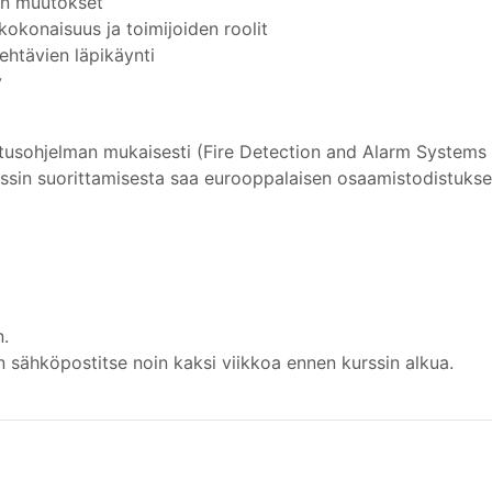
ön muutokset
kokonaisuus ja toimijoiden roolit
htävien läpikäynti
y
tusohjelman mukaisesti (Fire Detection and Alarm Systems 
rssin suorittamisesta saa eurooppalaisen osaamistodistukse
n.
n sähköpostitse noin kaksi viikkoa ennen kurssin alkua.