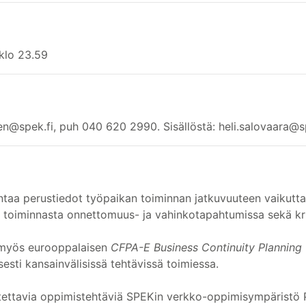
 klo 23.59
nen@spek.fi, puh 040 620 2990. Sisällöstä: heli.salovaara@
ntaa perustiedot työpaikan toiminnan jatkuvuuteen vaikuttavis
 toiminnasta onnettomuus- ja vahinkotapahtumissa sekä krii
 myös eurooppalaisen
CFPA-E Business Continuity Planning 
sesti kansainvälisissä tehtävissä toimiessa.
ritettavia oppimistehtäviä SPEKin verkko-oppimisympäristö 