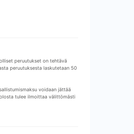
olliset peruutukset on tehtävä
asta peruutuksesta laskutetaan 50
osallistumismaksu voidaan jättää
losta tulee ilmoittaa välittömästi