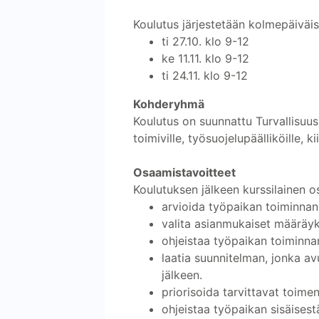
Koulutus järjestetään kolmepäiväis
ti 27.10. klo 9-12
ke 11.11. klo 9-12
ti 24.11. klo 9-12
Kohderyhmä
Koulutus on suunnattu Turvallisuus
toimiville, työsuojelupäälliköille, ki
Osaamistavoitteet
Koulutuksen jälkeen kurssilainen o
arvioida työpaikan toiminnan j
valita asianmukaiset määräyks
ohjeistaa työpaikan toiminna
laatia suunnitelman, jonka a
jälkeen.
priorisoida tarvittavat toim
ohjeistaa työpaikan sisäisest