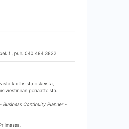
spek.fi, puh. 040 484 3822
ta kriittisistä riskeistä,
siviestinnän periaatteista.
- Business Continuity Planner
-
Priimassa.