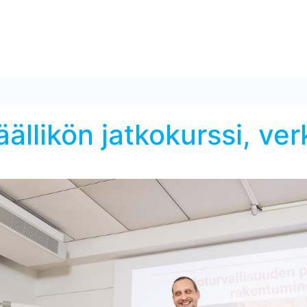
äällikön jatkokurssi, ve