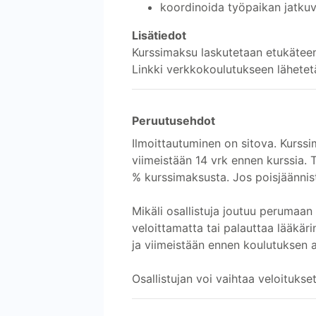
koordinoida työpaikan jatkuvu
Lisätiedot
Kurssimaksu laskutetaan etukätee
Linkki verkkokoulutukseen lähetet
Peruutusehdot
Ilmoittautuminen on sitova. Kurssi
viimeistään 14 vrk ennen kurssia.
% kurssimaksusta. Jos poisjäännis
Mikäli osallistuja joutuu perumaan
veloittamatta tai palauttaa lääkär
ja viimeistään ennen koulutuksen a
Osallistujan voi vaihtaa veloitukset