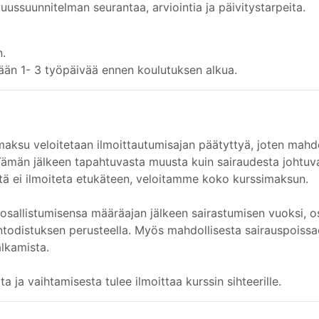
ussuunnitelman seurantaa, arviointia ja päivitystarpeita.
n.
ään 1- 3 työpäivää ennen koulutuksen alkua.
maksu veloitetaan ilmoittautumisajan päätyttyä, joten mahd
 Tämän jälkeen tapahtuvasta muusta kuin sairaudesta johtuv
tä ei ilmoiteta etukäteen, veloitamme koko kurssimaksun.
 osallistumisensa määräajan jälkeen sairastumisen vuoksi, 
intodistuksen perusteella. Myös mahdollisesta sairauspoissao
lkamista.
ta ja vaihtamisesta tulee ilmoittaa kurssin sihteerille.