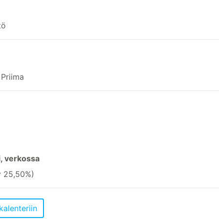
tö
 Priima
i, verkossa
v 25,50%)