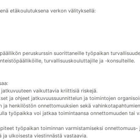
enä etäkoulutuksena verkon välityksellä:
päällikön peruskurssin suorittaneille työpaikan turvallisuud
inteistöpäälliköille, turvallisuuskouluttajille ja -konsulteille.
saa:
atkuvuuteen vaikuttavia kriittisiä riskejä.
et ja ohjeet jatkuvuussuunnittelun ja toimintojen organisoi
n ja henkilöstön onnettomuuksien sekä vahinkotapahtumien 
vulla työpaikka voi jatkaa toimintaansa onnettomuuden tai 
enpiteet työpaikan toiminnan varmistamiseksi onnettomuus- j
ä ja ulkoisesta viestinnästä vastaavia.