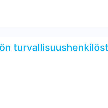
tön turvallisuushenkilös