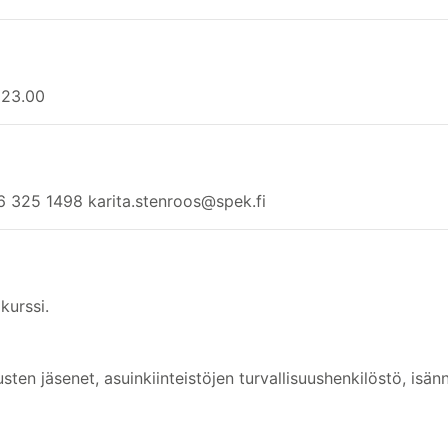
o 23.00
06 325 1498 karita.stenroos@spek.fi
kurssi.
ten jäsenet, asuinkiinteistöjen turvallisuushenkilöstö, isännöi