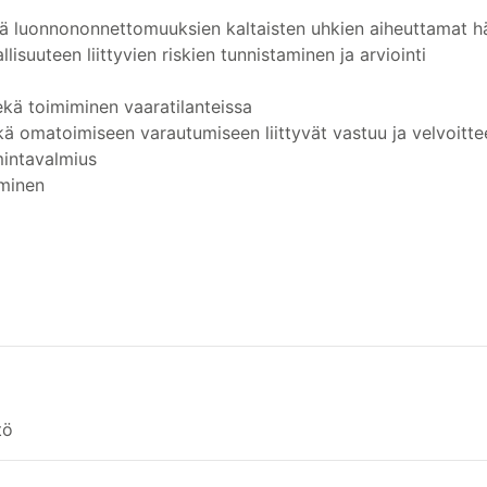
ekä luonnononnettomuuksien kaltaisten uhkien aiheuttamat hä
lisuuteen liittyvien riskien tunnistaminen ja arviointi
ekä toimiminen vaaratilanteissa
ekä omatoimiseen varautumiseen liittyvät vastuu ja velvoitte
mintavalmius
aminen
tö