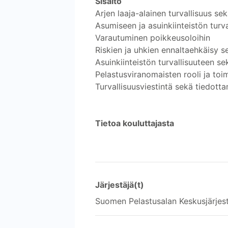
Sisältö
Arjen laaja-alainen turvallisuus s
Asumiseen ja asuinkiinteistön turval
Varautuminen poikkeusoloihin
Riskien ja uhkien ennaltaehkäisy s
Asuinkiinteistön turvallisuuteen s
Pelastusviranomaisten rooli ja toi
Turvallisuusviestintä sekä tiedott
Tietoa kouluttajasta
Järjestäjä(t)
Suomen Pelastusalan Keskusjärjes