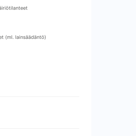
iriötilanteet
et (ml. lainsäädäntö)