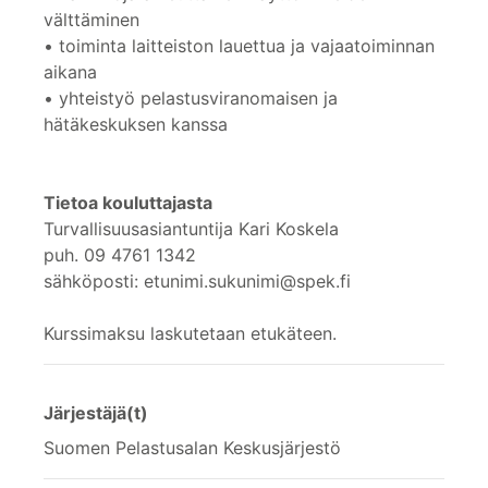
välttäminen
• toiminta laitteiston lauettua ja vajaatoiminnan
aikana
• yhteistyö pelastusviranomaisen ja
hätäkeskuksen kanssa
Tietoa kouluttajasta
Turvallisuusasiantuntija Kari Koskela
puh. 09 4761 1342
sähköposti: etunimi.sukunimi@spek.fi
Kurssimaksu laskutetaan etukäteen.
Järjestäjä(t)
Suomen Pelastusalan Keskusjärjestö