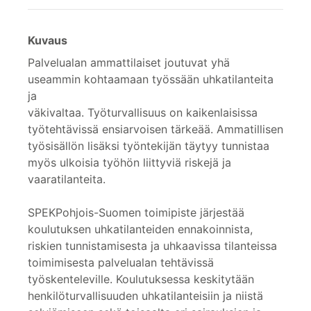
Kuvaus
Palvelualan ammattilaiset joutuvat yhä
useammin kohtaamaan työssään uhkatilanteita
ja
väkivaltaa. Työturvallisuus on kaikenlaisissa
työtehtävissä ensiarvoisen tärkeää. Ammatillisen
työsisällön lisäksi työntekijän täytyy tunnistaa
myös ulkoisia työhön liittyviä riskejä ja
vaaratilanteita.
SPEKPohjois-Suomen toimipiste järjestää
koulutuksen uhkatilanteiden ennakoinnista,
riskien tunnistamisesta ja uhkaavissa tilanteissa
toimimisesta palvelualan tehtävissä
työskenteleville. Koulutuksessa keskitytään
henkilöturvallisuuden uhkatilanteisiin ja niistä