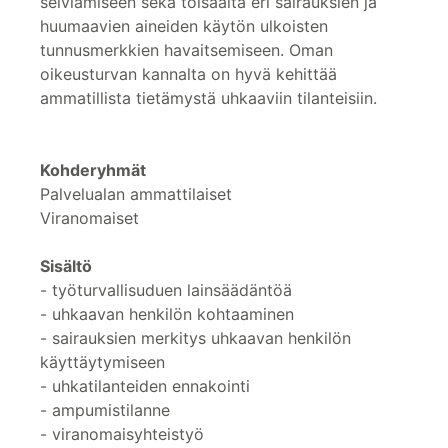
selviämiseen sekä toisaalta eri sairauksien ja
huumaavien aineiden käytön ulkoisten
tunnusmerkkien havaitsemiseen. Oman
oikeusturvan kannalta on hyvä kehittää
ammatillista tietämystä uhkaaviin tilanteisiin.
Kohderyhmät
Palvelualan ammattilaiset
Viranomaiset
Sisältö
- työturvallisuduen lainsäädäntöä
- uhkaavan henkilön kohtaaminen
- sairauksien merkitys uhkaavan henkilön
käyttäytymiseen
- uhkatilanteiden ennakointi
- ampumistilanne
- viranomaisyhteistyö