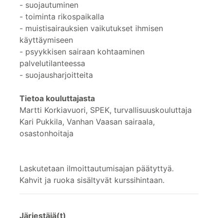
- suojautuminen
- toiminta rikospaikalla
- muistisairauksien vaikutukset ihmisen
käyttäymiseen
- psyykkisen sairaan kohtaaminen
palvelutilanteessa
- suojausharjoitteita
Tietoa kouluttajasta
Martti Korkiavuori, SPEK, turvallisuuskouluttaja
Kari Pukkila, Vanhan Vaasan sairaala,
osastonhoitaja
Laskutetaan ilmoittautumisajan päätyttyä.
Kahvit ja ruoka sisältyvät kurssihintaan.
Järjestäjä(t)