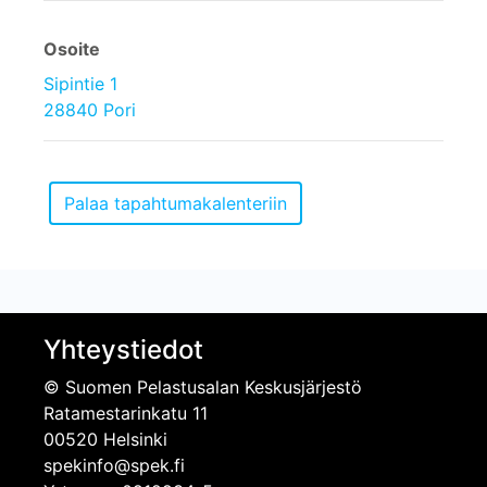
Osoite
Sipintie 1
28840 Pori
Yhteystiedot
© Suomen Pelastusalan Keskusjärjestö
Ratamestarinkatu 11
00520 Helsinki
spekinfo@spek.fi