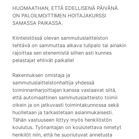
HUOMAATHAN, ETTÄ EDELLISENÄ PÄIVÄNÄ
ON PALOILMOITTIMEN HOITAJAKURSSI
SAMASSA PAIKASSA.
Kiinteistössä olevan sammutuslaitteiston
tehtävä on sammuttaa alkava tulipalo tai ainakin
rajoittaa sen etenemistä siihen asti kunnes
pelastajat ehtivät paikalle!
Rakennuksen omistaja ja
sammutuslaitteistonhaltija yhdessä
toiminnanharjoittajan kanssa vastaavat siitä,
että automaattinen sammutuslaitteisto toimii
oikein ja on jatkuvasti toimintakunnossa sekä
huolletaan ja tarkastetaan asianmukaisesti.
Tähän vastuuseen liittyy myös henkilöstön
koulutus. Työnantajan on koulutettava nimetyt
henkilöt niin, että he suoriutuvat annetusta