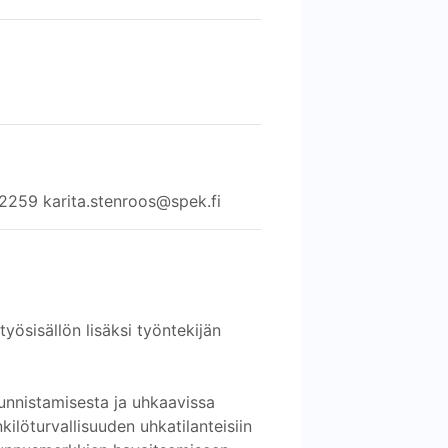
 2259 karita.stenroos@spek.fi
yösisällön lisäksi työntekijän
unnistamisesta ja uhkaavissa
kilöturvallisuuden uhkatilanteisiin