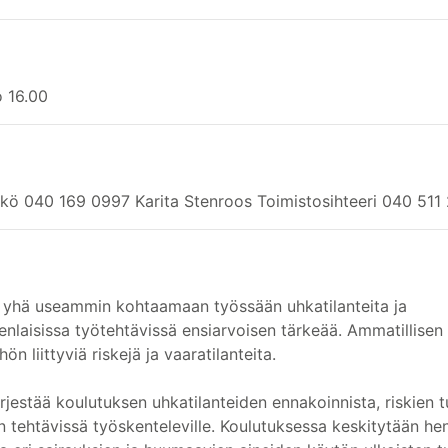
o 16.00
kö 040 169 0997 Karita Stenroos Toimistosihteeri 040 511
t yhä useammin kohtaamaan työssään uhkatilanteita ja
enlaisissa työtehtävissä ensiarvoisen tärkeää. Ammatillisen t
n liittyviä riskejä ja vaaratilanteita.
jestää koulutuksen uhkatilanteiden ennakoinnista, riskien t
n tehtävissä työskenteleville. Koulutuksessa keskitytään hen