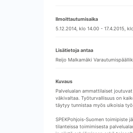
Ilmoittautumisaika
5.12.2014, klo 14.00 - 17.4.2015, kl
Lisätietoja antaa
Reijo Malkamäki Varautumispäällik
Kuvaus
Palvelualan ammattilaiset joutuva
väkivaltaa. Työturvallisuus on kaik
täytyy tunnistaa myös ulkoisia työhö
SPEKPohjois-Suomen toimipiste jär
tilanteissa toimimisesta palveluala