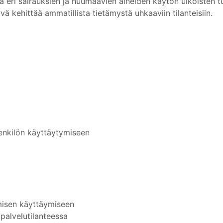
lta eri sairauksien ja huumaavien aineiden käytön ulkoisten
 kehittää ammatillista tietämystä uhkaaviin tilanteisiin.
enkilön käyttäytymiseen
hmisen käyttäymiseen
palvelutilanteessa