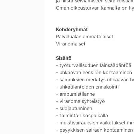
ja niistä selviämiseen sekä toisaa
Oman oikeusturvan kannalta on hyvä
Kohderyhmät
Palvelualan ammattilaiset
Viranomaiset
Sisältö
- työturvallisuduen lainsäädäntöä
- uhkaavan henkilön kohtaaminen
- sairauksien merkitys uhkaavan h
- uhkatilanteiden ennakointi
- ampumistilanne
- viranomaisyhteistyö
- suojautuminen
- toiminta rikospaikalla
- muistisairauksien vaikutukset i
- psyykkisen sairaan kohtaaminen 