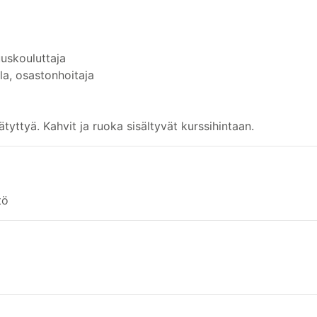
uuskouluttaja
la, osastonhoitaja
tyttyä. Kahvit ja ruoka sisältyvät kurssihintaan.
tö