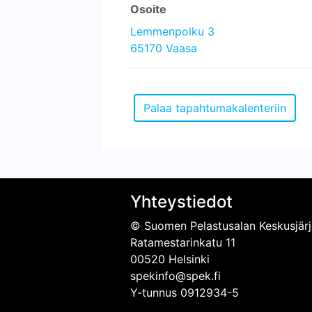
Osoite
Lemmenpolku 3
65170 Vaasa
Yhteystiedot
© Suomen Pelastusalan Keskusjärj
Ratamestarinkatu 11
00520 Helsinki
spekinfo@spek.fi
Y-tunnus 0912934-5