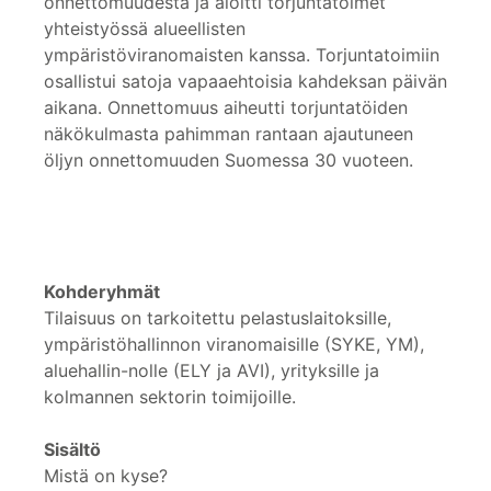
onnettomuudesta ja aloitti torjuntatoimet
yhteistyössä alueellisten
ympäristöviranomaisten kanssa. Torjuntatoimiin
osallistui satoja vapaaehtoisia kahdeksan päivän
aikana. Onnettomuus aiheutti torjuntatöiden
näkökulmasta pahimman rantaan ajautuneen
öljyn onnettomuuden Suomessa 30 vuoteen.
Kohderyhmät
Tilaisuus on tarkoitettu pelastuslaitoksille,
ympäristöhallinnon viranomaisille (SYKE, YM),
aluehallin-nolle (ELY ja AVI), yrityksille ja
kolmannen sektorin toimijoille.
Sisältö
Mistä on kyse?