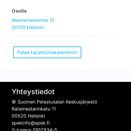
Osoite
Mannerheimintie 10
00100 Helsinki
Yhteystiedot
© Suomen Pelastusalan Keskusjärjestö
Ratamestarinkatu 11
00520 Helsinki
spekinfo@spek.fi
Y-tunnus 0912934-5