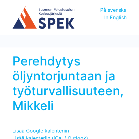
På svenska
In English
Perehdytys
öljyntorjuntaan ja
työturvallisuuteen,
Mikkeli
Lisää Google kalenteriin
Lisää kalenteriin (iCal / Outlook)