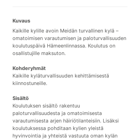
Kuvaus
Kaikille kylille avoin Meidän turvallinen kylä –
omatoimisen varautumisen ja paloturvallisuuden
koulutuspäivä Hämeenlinnassa. Koulutus on
osallistujille maksuton.
Kohderyhmät
Kaikille kyläturvallisuuden kehittämisestä
kiinnostuneille.
Sisältö
Koulutuksen sisältö rakentuu
paloturvallisuudesta ja omatoimisesta
varautumisesta arjen häiriötilanteisiin. Lisäksi
koulutuksessa pohditaan kylien yleistä
hyvinvointia ja yhteistä vastuuta oman kylän