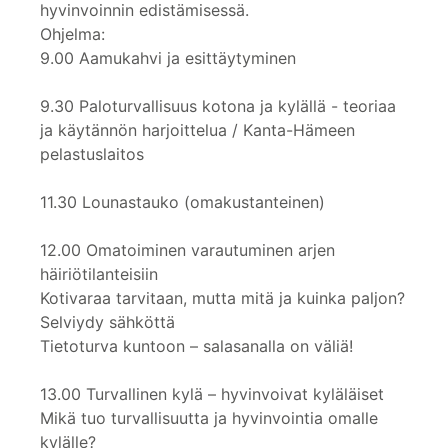
hyvinvoinnin edistämisessä.
Ohjelma:
9.00 Aamukahvi ja esittäytyminen
9.30 Paloturvallisuus kotona ja kylällä - teoriaa
ja käytännön harjoittelua / Kanta-Hämeen
pelastuslaitos
11.30 Lounastauko (omakustanteinen)
12.00 Omatoiminen varautuminen arjen
häiriötilanteisiin
Kotivaraa tarvitaan, mutta mitä ja kuinka paljon?
Selviydy sähköttä
Tietoturva kuntoon – salasanalla on väliä!
13.00 Turvallinen kylä – hyvinvoivat kyläläiset
Mikä tuo turvallisuutta ja hyvinvointia omalle
kylälle?