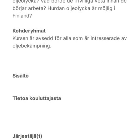
oljeolycka? Vad borde de frivilliga veta innan de
börjar arbeta? Hurdan oljeolycka är möjlig i
Finland?
Kohderyhmät
Kursen är avsedd för alla som är intresserade av
oljebekämpning.
Sisältö
Tietoa kouluttajasta
Järjestäjä(t)