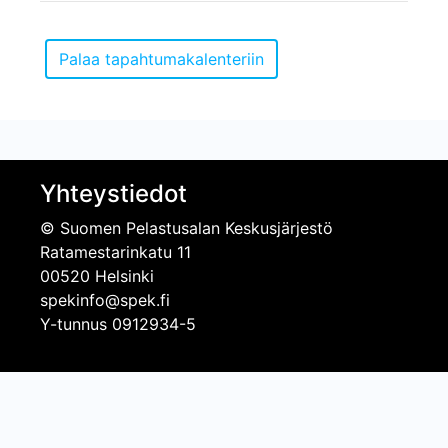
Yhteystiedot
© Suomen Pelastusalan Keskusjärjestö
Ratamestarinkatu 11
00520 Helsinki
spekinfo@spek.fi
Y-tunnus 0912934-5