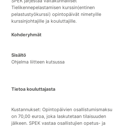
SPEK järjestää valtakunnalliset
Tielikennepelastamisen kurssin(entinen
pelastustyökurssi) opintopäivät nimetyille
kurssinjohtajille ja kouluttajille.
Kohderyhmät
Sisältö
Ohjelma liitteen kutsussa
Tietoa kouluttajasta
Kustannukset: Opintopäivien osallistumismaksu
on 70,00 euroa, joka laskutetaan tilaisuuden
jälkeen. SPEK vastaa osallistujien opetus- ja