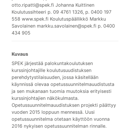
otto.ripatti@spek.fi Johanna Kuittinen
Koulutussihteeri p. 09 4761 1326, p. 0400 197
558 www.spek.fi Koulutuspäällikkö Markku
Savolainen markku.savolainen@spek.fi p. 0400
434 905
Kuvaus
SPEK järjestää palokuntakoulutuksen
kurssinjohtajille koulutusuudistuksen
perehdytystilaisuuden, jossa käsitellään
käynnissä olevaa opetussuunnitelmauudistusta
ja sen mukanaan tuomia muutoksia erityisesti
kurssinjohtajien näkökulmasta.
Opetussuunnitelmauudistuksen projekti päättyy
vuoden 2015 loppuun mennessä. Uusi
opetussuunnitelma otetaan käyttöön vuonna
2016 nykyisen opetussuunnitelman rinnalle.