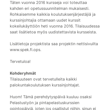
Täten vuonna 2016 kursseja voi toteuttaa
kahden eri opetussuunnitelman mukaisesti.
Rohkaisemme kaikkia koulutuksenjärjestäjiä ja
kurssinjohtajia ottamaan uudet kurssit
kokeilukäyttöön heti vuonna 2016. Tilaisuudessa
saat lisätietoa myös uudistettavista kursseista.
Lisätietoja projektista saa projektin nettisivuilta
www.spek.fi.ops.
Tervetuloa!
Kohderyhmät
Tilaisuuteen ovat tervetulleita kaikki
palokuntakoulutuksen kurssinjohtajat.
Huom! Tämä perehdytyspäivä kuuluu osaksi
Pelastustyön ja pintapelastuskurssien
opintopäiviä, joten jos osallistut niihin, sinun ei