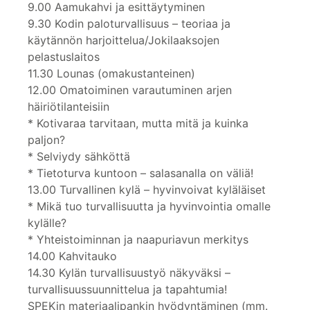
9.00 Aamukahvi ja esittäytyminen
9.30 Kodin paloturvallisuus – teoriaa ja
käytännön harjoittelua/Jokilaaksojen
pelastuslaitos
11.30 Lounas (omakustanteinen)
12.00 Omatoiminen varautuminen arjen
häiriötilanteisiin
* Kotivaraa tarvitaan, mutta mitä ja kuinka
paljon?
* Selviydy sähköttä
* Tietoturva kuntoon – salasanalla on väliä!
13.00 Turvallinen kylä – hyvinvoivat kyläläiset
* Mikä tuo turvallisuutta ja hyvinvointia omalle
kylälle?
* Yhteistoiminnan ja naapuriavun merkitys
14.00 Kahvitauko
14.30 Kylän turvallisuustyö näkyväksi –
turvallisuussuunnittelua ja tapahtumia!
SPEKin materiaalipankin hyödyntäminen (mm.