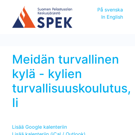
På svenska
In English
Meidän turvallinen
kylä - kylien
turvallisuuskoulutus,
Ii
Lisää Google kalenteriin
Lisää kalenteriin (iCal / Outlook)