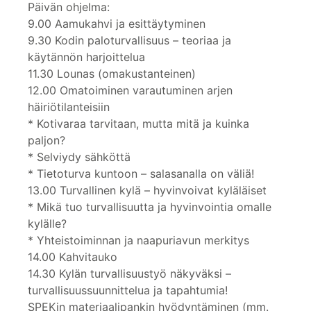
Päivän ohjelma:
9.00 Aamukahvi ja esittäytyminen
9.30 Kodin paloturvallisuus – teoriaa ja
käytännön harjoittelua
11.30 Lounas (omakustanteinen)
12.00 Omatoiminen varautuminen arjen
häiriötilanteisiin
* Kotivaraa tarvitaan, mutta mitä ja kuinka
paljon?
* Selviydy sähköttä
* Tietoturva kuntoon – salasanalla on väliä!
13.00 Turvallinen kylä – hyvinvoivat kyläläiset
* Mikä tuo turvallisuutta ja hyvinvointia omalle
kylälle?
* Yhteistoiminnan ja naapuriavun merkitys
14.00 Kahvitauko
14.30 Kylän turvallisuustyö näkyväksi –
turvallisuussuunnittelua ja tapahtumia!
SPEKin materiaalipankin hyödyntäminen (mm.