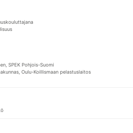
uuskouluttajana
lisuus
anen, SPEK Pohjois-Suomi
akunnas, Oulu-Koillismaan pelastuslaitos
tö