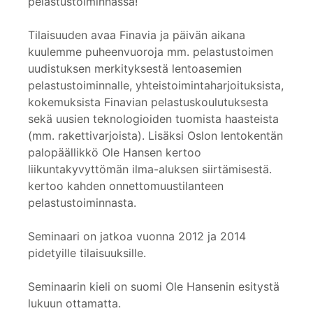
pelastustoiminnassa!
Tilaisuuden avaa Finavia ja päivän aikana
kuulemme puheenvuoroja mm. pelastustoimen
uudistuksen merkityksestä lentoasemien
pelastustoiminnalle, yhteistoimintaharjoituksista,
kokemuksista Finavian pelastuskoulutuksesta
sekä uusien teknologioiden tuomista haasteista
(mm. rakettivarjoista). Lisäksi Oslon lentokentän
palopäällikkö Ole Hansen kertoo
liikuntakyvyttömän ilma-aluksen siirtämisestä.
kertoo kahden onnettomuustilanteen
pelastustoiminnasta.
Seminaari on jatkoa vuonna 2012 ja 2014
pidetyille tilaisuuksille.
Seminaarin kieli on suomi Ole Hansenin esitystä
lukuun ottamatta.