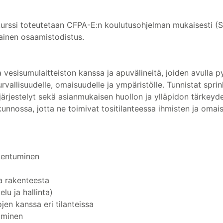
urssi toteutetaan CFPA-E:n koulutusohjelman mukaisesti (Sp
ainen osaamistodistus.
a vesisumulaitteiston kanssa ja apuvälineitä, joiden avulla 
rvallisuudelle, omaisuudelle ja ympäristölle. Tunnistat sprin
järjestelyt sekä asianmukaisen huollon ja ylläpidon tärkeyde
unnossa, jotta ne toimivat tositilanteessa ihmisten ja omai
akentuminen
ja rakenteesta
lu ja hallinta)
jen kanssa eri tilanteissa
uminen