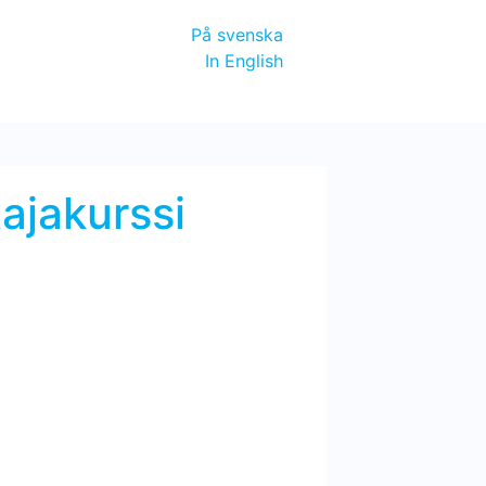
På svenska
In English
tajakurssi