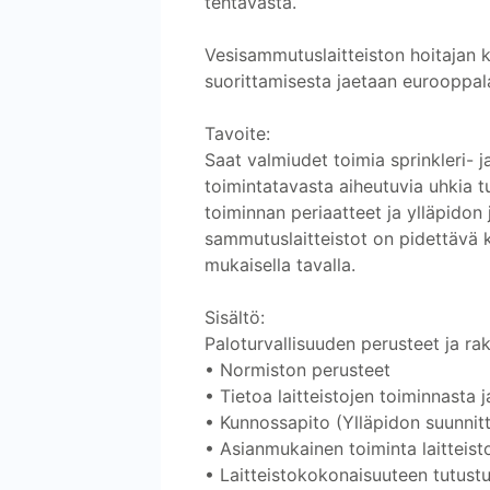
tehtävästä.
Vesisammutuslaitteiston hoitajan k
suorittamisesta jaetaan eurooppal
Tavoite:
Saat valmiudet toimia sprinkleri- j
toimintatavasta aiheutuvia uhkia tu
toiminnan periaatteet ja ylläpidon 
sammutuslaitteistot on pidettävä k
mukaisella tavalla.
Sisältö:
Paloturvallisuuden perusteet ja r
• Normiston perusteet
• Tietoa laitteistojen toiminnasta 
• Kunnossapito (Ylläpidon suunnitte
• Asianmukainen toiminta laitteisto
• Laitteistokokonaisuuteen tutust