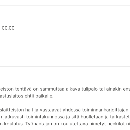
o 00.00
eiston tehtävä on sammuttaa alkava tulipalo tai ainakin ensi
astuslaitos ehtii paikalle.
itteiston haltija vastaavat yhdessä toiminnanharjoittajan 
on jatkuvasti toimintakunnossa ja sitä huolletaan ja tarkast
n koulutus. Työnantajan on koulutettava nimetyt henkilöt ni