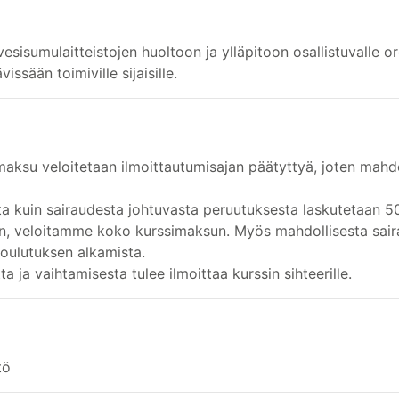
 vesisumulaitteistojen huoltoon ja ylläpitoon osallistuvalle or
issään toimiville sijaisille.
maksu veloitetaan ilmoittautumisajan päätyttyä, joten mahd
a kuin sairaudesta johtuvasta peruutuksesta laskutetaan 5
een, veloitamme koko kurssimaksun. Myös mahdollisesta sair
koulutuksen alkamista.
ta ja vaihtamisesta tulee ilmoittaa kurssin sihteerille.
tö