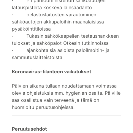
· Ympäristöministeriön sähköautojen
latauspisteitä koskeva lainsäädäntö
· pelastuslaitosten varautuminen
sähköautojen akkupaloihin maanalaisissa
pysäköintitiloissa
· Tukesin sähkökaapelien testaushankkeen
tulokset ja sähköpalot Otkesin tutkinnoissa
· ajankohtaisia asioista paloilmoitin- ja
sammutuslaitteistoista
Koronavirus-tilanteen vaikutukset
Päivien aikana tullaan noudattamaan voimassa
olevia ohjeistuksia mm. hygienian osalta. Päiville
saa osallistua vain terveenä ja tämä on
huomioitu peruutusohjeissa.
Peruutusehdot