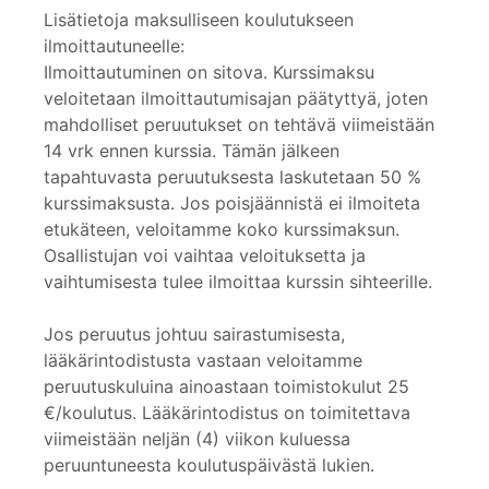
Lisätietoja maksulliseen koulutukseen
ilmoittautuneelle:
Ilmoittautuminen on sitova. Kurssimaksu
veloitetaan ilmoittautumisajan päätyttyä, joten
mahdolliset peruutukset on tehtävä viimeistään
14 vrk ennen kurssia. Tämän jälkeen
tapahtuvasta peruutuksesta laskutetaan 50 %
kurssimaksusta. Jos poisjäännistä ei ilmoiteta
etukäteen, veloitamme koko kurssimaksun.
Osallistujan voi vaihtaa veloituksetta ja
vaihtumisesta tulee ilmoittaa kurssin sihteerille.
Jos peruutus johtuu sairastumisesta,
lääkärintodistusta vastaan veloitamme
peruutuskuluina ainoastaan toimistokulut 25
€/koulutus. Lääkärintodistus on toimitettava
viimeistään neljän (4) viikon kuluessa
peruuntuneesta koulutuspäivästä lukien.