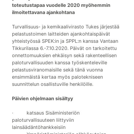
toteutustapaa vuodelle 2020 myöhemmin
ilmoitettavana ajankohtana
Turvallisuus- ja kemikaalivirasto Tukes järjestää
pelastustoimen laitteiden ajankohtaispäivät
yhteistyössä SPEK:in ja SPPL:n kanssa Vantaan
Tikkurilassa 6.-7.10.2020. Päivät on tarkoitettu
onnettomuuksien ehkäisyn sekä rakenteellisen
paloturvallisuuden kanssa työskenteleville
pelastusviranomaisille sekä tänä vuonna
ensimmäistä kertaa myös palotekniseen
suunnittelun osallistuville henkilöille.
Päivien ohjelmaan sisältyy
· katsaus Sisäministeriön
paloturvallisuuteen liittyviin
lainsäädäntöhankkeisiin