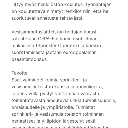
liittyy myös henkilöstön koulutus. Työnantajan
on koulutettava nimetyt henkilöt niin, että he
suoriutuvat annetusta tehtävästä.
Vesisammutuslaitteiston hoitajan kurssi
toteutetaan CFPA-E:n koulutusohjelman
mukaisesti (Sprinkler Operator) ja kurssin
suorittamisesta jaetaan eurooppalainen
osaamistodistus.
Tavoite:
Saat valmiudet toimia sprinkleri- ja
vesisumulaitteiston kanssa ja apuvälineitä,
joiden avulla pystyt välttämään väärästä
toimintatavasta aiheutuvia uhkia turvallisuudelle,
omaisuudelle ja ympäristölle. Tunnistat
sprinkleri- ja vesisumulaitteiston toiminnan
periaatteet ja ylläpidon järjestelyt sekä
asianmukaisen huollon ja ylläpidon tärkeyden.