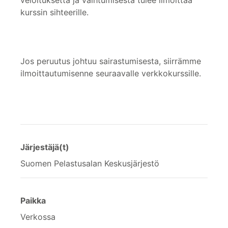
veloituksetta ja vaihtumisesta tulee ilmoittaa
kurssin sihteerille.
Jos peruutus johtuu sairastumisesta, siirrämme
ilmoittautumisenne seuraavalle verkkokurssille.
Järjestäjä(t)
Suomen Pelastusalan Keskusjärjestö
Paikka
Verkossa