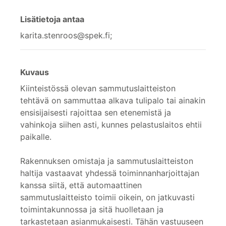
Lisätietoja antaa
karita.stenroos@spek.fi;
Kuvaus
Kiinteistössä olevan sammutuslaitteiston
tehtävä on sammuttaa alkava tulipalo tai ainakin
ensisijaisesti rajoittaa sen etenemistä ja
vahinkoja siihen asti, kunnes pelastuslaitos ehtii
paikalle.
Rakennuksen omistaja ja sammutuslaitteiston
haltija vastaavat yhdessä toiminnanharjoittajan
kanssa siitä, että automaattinen
sammutuslaitteisto toimii oikein, on jatkuvasti
toimintakunnossa ja sitä huolletaan ja
tarkastetaan asianmukaisesti. Tähän vastuuseen