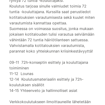
ryhtyä 72 tuntia -kouluttajaksi.
Koulutus tarjoaa sinulle valmiudet toimia 72
tuntia -kouluttajana. Kurssilla saat perustiedot
kotitalouksien varautumisesta sekä kuulet miten
varautumista kannattaa opettaa.
Suomessa on voimassa suositus, jonka mukaan
jokaisen kotitalouden tulisi varautua selviämään
vähintään 72 tuntia häiriötilanteen sattuessa.
Vahvistamalla kotitalouksien varautumista,
parannat koko yhteiskunnan kriisinkestävyyttä!
09-11 72h-konseptin esittely ja kouluttajana
toimiminen
11-12 Lounas
12-14 Koulutusmateriaalin esittely ja 72h-
koulutuksen sisällöt
14-15 Yhteenveto ja hallinnolliset asiat
Verkkokoulutukseen ilmoittauneille lähetetään