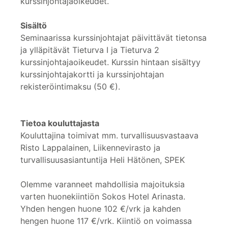
kurssinjohtajaoikeudet.
Sisältö
Seminaarissa kurssinjohtajat päivittävät tietonsa
ja ylläpitävät Tieturva I ja Tieturva 2
kurssinjohtajaoikeudet. Kurssin hintaan sisältyy
kurssinjohtajakortti ja kurssinjohtajan
rekisteröintimaksu (50 €).
Tietoa kouluttajasta
Kouluttajina toimivat mm. turvallisuusvastaava
Risto Lappalainen, Liikennevirasto ja
turvallisuusasiantuntija Heli Hätönen, SPEK
Olemme varanneet mahdollisia majoituksia
varten huonekiintiön Sokos Hotel Arinasta.
Yhden hengen huone 102 €/vrk ja kahden
hengen huone 117 €/vrk. Kiintiö on voimassa