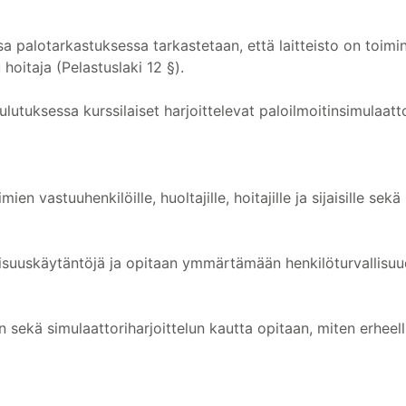
 palotarkastuksessa tarkastetaan, että laitteisto on toimint
hoitaja (Pelastuslaki 12 §).
utuksessa kurssilaiset harjoittelevat paloilmoitinsimulaattor
ien vastuuhenkilöille, huoltajille, hoitajille ja sijaisille sekä
allisuuskäytäntöjä ja opitaan ymmärtämään henkilöturvallis
 sekä simulaattoriharjoittelun kautta opitaan, miten erheell