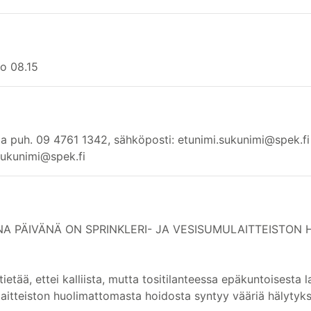
lo 08.15
ela puh. 09 4761 1342, sähköposti: etunimi.sukunimi@spek.fi 
sukunimi@spek.fi
 PÄIVÄNÄ ON SPRINKLERI- JA VESISUMULAITTEISTON 
ietää, ettei kalliista, mutta tositilanteessa epäkuntoisesta la
aitteiston huolimattomasta hoidosta syntyy vääriä hälytyksi