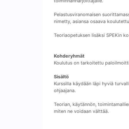
toiminnanharjoittajalle.
Pelastusviranomaisen suorittamassa
nimetty, asiansa osaava koulutettu 
Teoriaopetuksen lisäksi SPEKin koul
Kohderyhmät
Koulutus on tarkoitettu paloilmoittim
Sisältö
Kurssilla käydään läpi hyviä turv
ohjaajana.
Teorian, käytännön, toimintamallien
miten ne voidaan välttää.