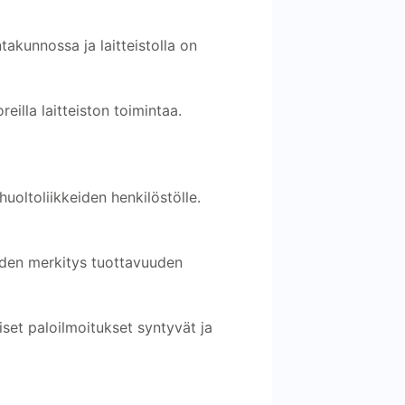
akunnossa ja laitteistolla on
eilla laitteiston toimintaa.
 huoltoliikkeiden henkilöstölle.
uuden merkitys tuottavuuden
iset paloilmoitukset syntyvät ja