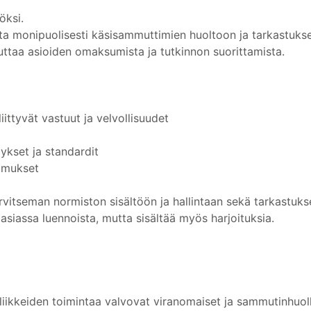
öksi.
lita monipuolisesti käsisammuttimien huoltoon ja tarkastukse
taa asioiden omaksumista ja tutkinnon suorittamista.
ittyvät vastuut ja velvollisuudet
kset ja standardit
timukset
rvitseman normiston sisältöön ja hallintaan sekä tarkastuks
asiassa luennoista, mutta sisältää myös harjoituksia.
liikkeiden toimintaa valvovat viranomaiset ja sammutinhuol