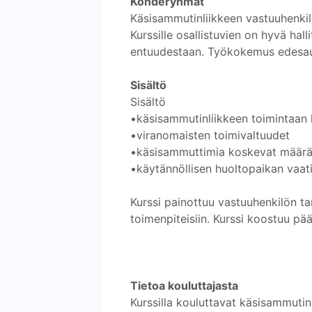
Kohderyhmät
Käsisammutinliikkeen vastuuhenkil
Kurssille osallistuvien on hyvä hal
entuudestaan. Työkokemus edesaut
Sisältö
Sisältö
•käsisammutinliikkeen toimintaan li
•viranomaisten toimivaltuudet
•käsisammuttimia koskevat määräy
•käytännöllisen huoltopaikan vaa
Kurssi painottuu vastuuhenkilön ta
toimenpiteisiin. Kurssi koostuu pää
Tietoa kouluttajasta
Kurssilla kouluttavat käsisammutin