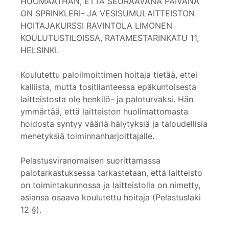
HUOMAATHAN, ETTÄ SEURAAVANA PÄIVÄNÄ
ON SPRINKLERI- JA VESISUMULAITTEISTON
HOITAJAKURSSI RAVINTOLA LIMONEN
KOULUTUSTILOISSA, RATAMESTARINKATU 11,
HELSINKI.
Koulutettu paloilmoittimen hoitaja tietää, ettei
kalliista, mutta tositilanteessa epäkuntoisesta
laitteistosta ole henkilö- ja paloturvaksi. Hän
ymmärtää, että laitteiston huolimattomasta
hoidosta syntyy vääriä hälytyksiä ja taloudellisia
menetyksiä toiminnanharjoittajalle.
Pelastusviranomaisen suorittamassa
palotarkastuksessa tarkastetaan, että laitteisto
on toimintakunnossa ja laitteistolla on nimetty,
asiansa osaava koulutettu hoitaja (Pelastuslaki
12 §).