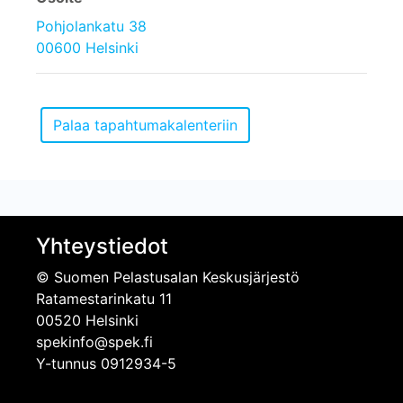
Pohjolankatu 38
00600 Helsinki
Yhteystiedot
© Suomen Pelastusalan Keskusjärjestö
Ratamestarinkatu 11
00520 Helsinki
spekinfo@spek.fi
Y-tunnus 0912934-5