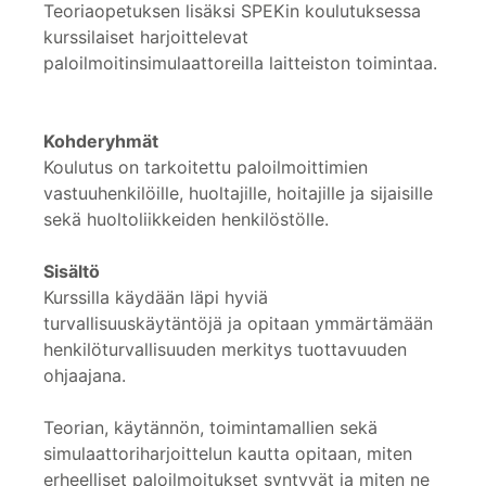
Teoriaopetuksen lisäksi SPEKin koulutuksessa
kurssilaiset harjoittelevat
paloilmoitinsimulaattoreilla laitteiston toimintaa.
Kohderyhmät
Koulutus on tarkoitettu paloilmoittimien
vastuuhenkilöille, huoltajille, hoitajille ja sijaisille
sekä huoltoliikkeiden henkilöstölle.
Sisältö
Kurssilla käydään läpi hyviä
turvallisuuskäytäntöjä ja opitaan ymmärtämään
henkilöturvallisuuden merkitys tuottavuuden
ohjaajana.
Teorian, käytännön, toimintamallien sekä
simulaattoriharjoittelun kautta opitaan, miten
erheelliset paloilmoitukset syntyvät ja miten ne