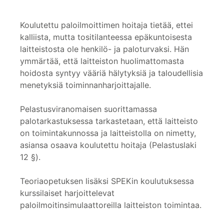
Koulutettu paloilmoittimen hoitaja tietää, ettei
kalliista, mutta tositilanteessa epäkuntoisesta
laitteistosta ole henkilö- ja paloturvaksi. Hän
ymmärtää, että laitteiston huolimattomasta
hoidosta syntyy vääriä hälytyksiä ja taloudellisia
menetyksiä toiminnanharjoittajalle.
Pelastusviranomaisen suorittamassa
palotarkastuksessa tarkastetaan, että laitteisto
on toimintakunnossa ja laitteistolla on nimetty,
asiansa osaava koulutettu hoitaja (Pelastuslaki
12 §).
Teoriaopetuksen lisäksi SPEKin koulutuksessa
kurssilaiset harjoittelevat
paloilmoitinsimulaattoreilla laitteiston toimintaa.