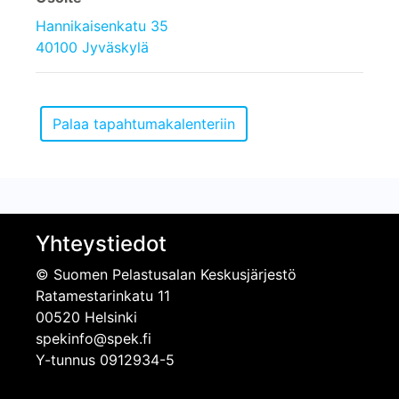
Hannikaisenkatu 35
40100 Jyväskylä
Yhteystiedot
© Suomen Pelastusalan Keskusjärjestö
Ratamestarinkatu 11
00520 Helsinki
spekinfo@spek.fi
Y-tunnus 0912934-5