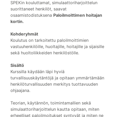
SPEKin kouluttamat, simulaattoriharjoittelun
suorittaneet henkilöt, saavat
osaamistodistuksena
Paloilmoittimen hoitajan
kortin.
Kohderyhmät
Koulutus on tarkoitettu paloilmoittimien
vastuuhenkilöille, huoltajille, hoitajille ja sijaisille
sekä huoltoliikkeiden henkilöstölle.
Sisältö
Kurssilla käydään läpi hyviä
turvallisuuskäytäntöjä ja opitaan ymmärtämään
henkilöturvallisuuden merkitys tuottavuuden
ohjaajana.
Teorian, käytännön, toimintamallien sekä
simulaattoriharjoittelun kautta opitaan, miten
erheelliset paloilmoitukset syntyvät ja miten ne