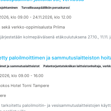
usjohtaminen
Turvallisuuspäällikön peruskurssi
2026, klo 09.00 - 24.11.2026, klo 12.00
 sekä verkko-oppimisalusta Priima
järjestetään kolmepäiväisenä etäkoulutuksena 27.10., 11.11. j
tty paloilmoittimen ja sammutuslaitteiston hoi
timet ja sammutuslaitteistot
Palontorjuntatekniikan laitteistonhoitaja, verkk
.2026, klo 09.00 - 16.00
Sokos Hotel Torni Tampere
ere
 tarkoitettu paloilmoitin- ja vesisammutuslaitteistojen käyttäj