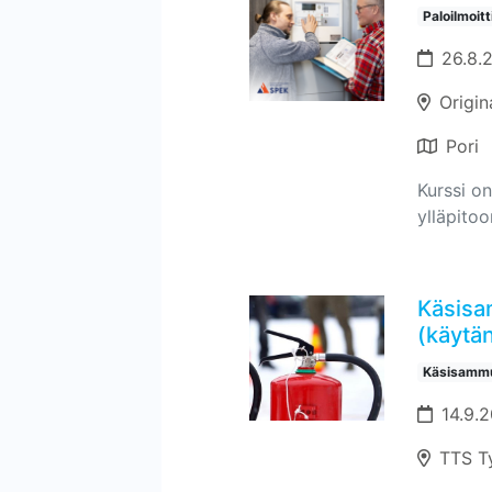
Paloilmoit
26.8.
Origin
Pori
Kurssi on
ylläpitoo
Käsisa
(käytän
Käsisammu
14.9.2
TTS T