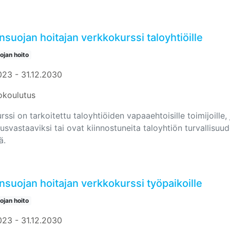
suojan hoitajan verkkokurssi taloyhtiöille
jan hoito
023 - 31.12.2030
okoulutus
ssi on tarkoitettu taloyhtiöiden vapaaehtoisille toimijoille,
uusvastaaviksi tai ovat kiinnostuneita taloyhtiön turvallisuu
ä.
suojan hoitajan verkkokurssi työpaikoille
jan hoito
023 - 31.12.2030