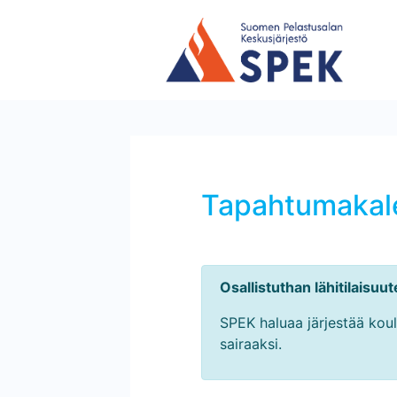
Tapahtumakale
Osallistuthan lähitilaisuu
SPEK haluaa järjestää koulu
sairaaksi.