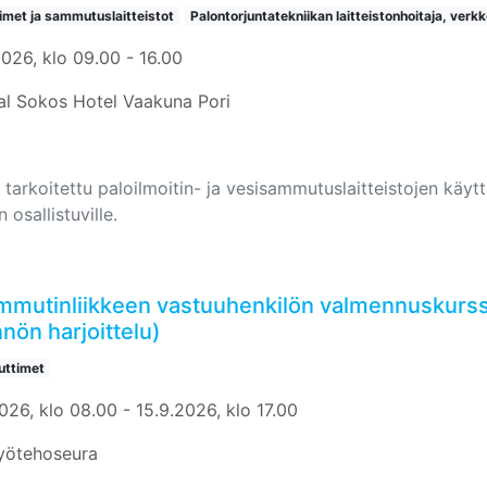
timet ja sammutuslaitteistot
Palontorjuntatekniikan laitteistonhoitaja, verkk
2026, klo 09.00 - 16.00
al Sokos Hotel Vaakuna Pori
 tarkoitettu paloilmoitin- ja vesisammutuslaitteistojen käyttäj
n osallistuville.
mmutinliikkeen vastuuhenkilön valmennuskurss
nön harjoittelu)
ttimet
026, klo 08.00 - 15.9.2026, klo 17.00
yötehoseura