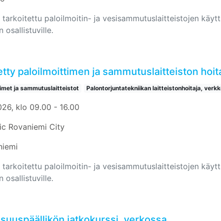
 tarkoitettu paloilmoitin- ja vesisammutuslaitteistojen käyttäj
n osallistuville.
tty paloilmoittimen ja sammutuslaitteiston hoit
timet ja sammutuslaitteistot
Palontorjuntatekniikan laitteistonhoitaja, verkk
026, klo 09.00 - 16.00
ic Rovaniemi City
niemi
 tarkoitettu paloilmoitin- ja vesisammutuslaitteistojen käyttäj
n osallistuville.
isuuspäällikön jatkokurssi, verkossa