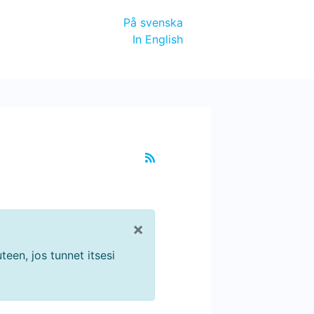
På svenska
In English
×
teen, jos tunnet itsesi