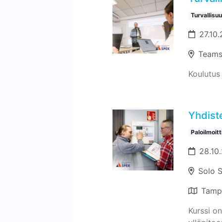
Turvallisu
27.10.
Teams
Koulutus 
Yhdiste
Paloilmoit
28.10
Solo 
Tamp
Kurssi on