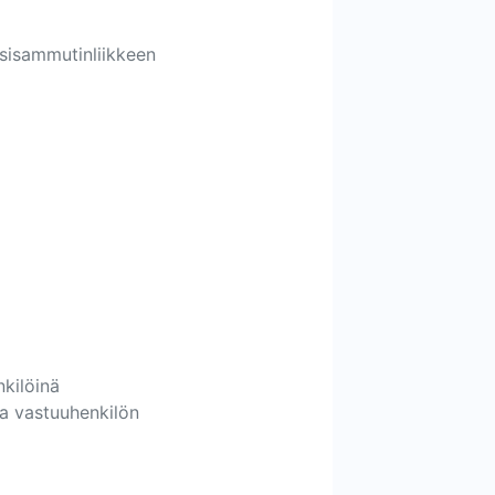
sisammutinliikkeen
nkilöinä
ea vastuuhenkilön