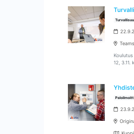
Turvall
Turvallisu
22.9.2
Teams
Koulutus 
12, 3.11. 
Yhdiste
Paloilmoit
23.9.
Origin
Kuop