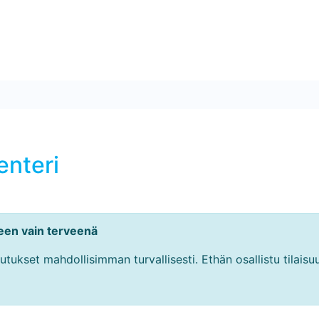
nteri
teen vain terveenä
tukset mahdollisimman turvallisesti. Ethän osallistu tilaisuu