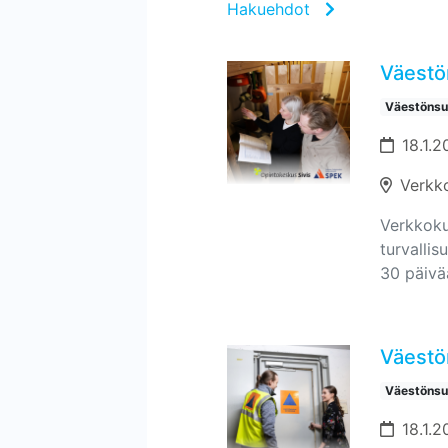
Hakuehdot
Väestön
Väestönsuo
18.1.2
Verkk
Verkkokur
turvallis
30 päivä
Väestön
Väestönsuo
18.1.2