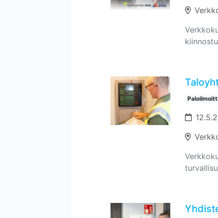
Verkk
Verkkokur
kiinnostu
Taloyh
Paloilmoit
12.5.
Verkk
Verkkokur
turvallis
Yhdiste