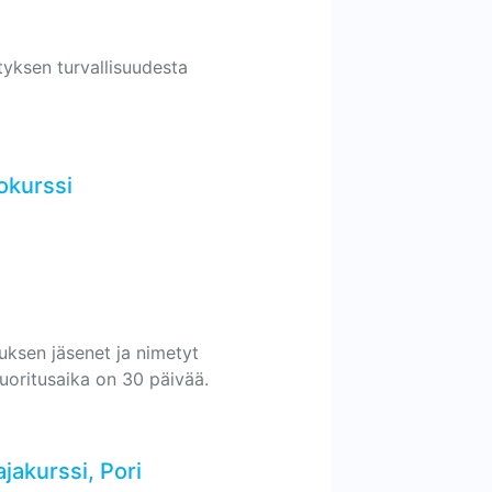
ityksen turvallisuudesta
okurssi
tuksen jäsenet ja nimetyt
 suoritusaika on 30 päivää.
jakurssi, Pori