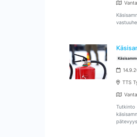
Vant
Käsisamm
vastuuhe
Käsisa
Käsisammu
14.9.2
TTS T
Vant
Tutkinto 
käsisamm
pätevyyst