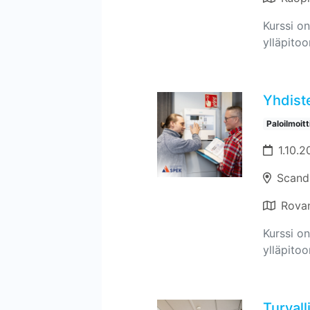
Kurssi on
ylläpitoo
Yhdiste
Paloilmoit
1.10.2
Scand
Rova
Kurssi on
ylläpitoo
Turvall