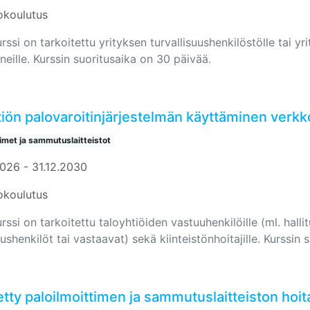
okoulutus
ssi on tarkoitettu yrityksen turvallisuushenkilöstölle tai yr
neille. Kurssin suoritusaika on 30 päivää.
tiön palovaroitinjärjestelmän käyttäminen verkk
timet ja sammutuslaitteistot
2026 - 31.12.2030
okoulutus
ssi on tarkoitettu taloyhtiöiden vastuuhenkilöille (ml. halli
uushenkilöt tai vastaavat) sekä kiinteistönhoitajille. Kurssin
tty paloilmoittimen ja sammutuslaitteiston hoita