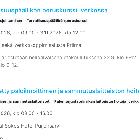
isuuspäällikön peruskurssi, verkossa
usjohtaminen
Turvallisuuspäällikön peruskurssi
026, klo 09.00 - 3.11.2026, klo 12.00
 sekä verkko-oppimisalusta Priima
järjestetään nelipäiväisenä etäkoulutuksena 22.9. klo 9-12, 6
klo 9-12.
tty paloilmoittimen ja sammutuslaitteiston hoit
timet ja sammutuslaitteistot
Palontorjuntatekniikan laitteistonhoitaja, verkk
2026, klo 09.00 - 16.00
al Sokos Hotel Puijonsarvi
io