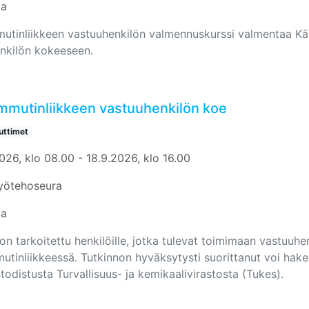
aa
utinliikkeen vastuuhenkilön valmennuskurssi valmentaa Kä
nkilön kokeeseen.
mmutinliikkeen vastuuhenkilön koe
ttimet
026, klo 08.00 - 18.9.2026, klo 16.00
yötehoseura
aa
on tarkoitettu henkilöille, jotka tulevat toimimaan vastuuhe
utinliikkeessä. Tutkinnon hyväksytysti suorittanut voi hak
odistusta Turvallisuus- ja kemikaalivirastosta (Tukes).