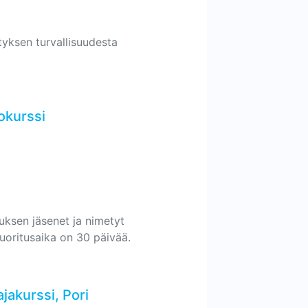
ityksen turvallisuudesta
okurssi
tuksen jäsenet ja nimetyt
 suoritusaika on 30 päivää.
jakurssi, Pori