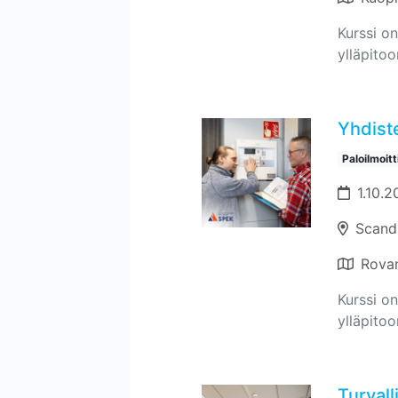
Kurssi on
ylläpitoo
Yhdiste
Paloilmoit
1.10.2
Scand
Rova
Kurssi on
ylläpitoo
Turvall