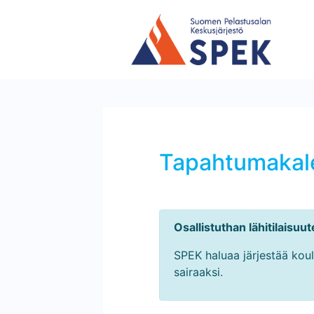
Tapahtumakale
Osallistuthan lähitilaisuu
SPEK haluaa järjestää koulu
sairaaksi.