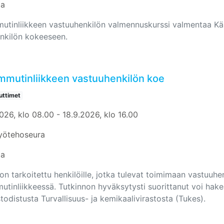
aa
utinliikkeen vastuuhenkilön valmennuskurssi valmentaa Kä
nkilön kokeeseen.
mmutinliikkeen vastuuhenkilön koe
ttimet
026, klo 08.00 - 18.9.2026, klo 16.00
yötehoseura
aa
on tarkoitettu henkilöille, jotka tulevat toimimaan vastuuhe
utinliikkeessä. Tutkinnon hyväksytysti suorittanut voi hak
odistusta Turvallisuus- ja kemikaalivirastosta (Tukes).