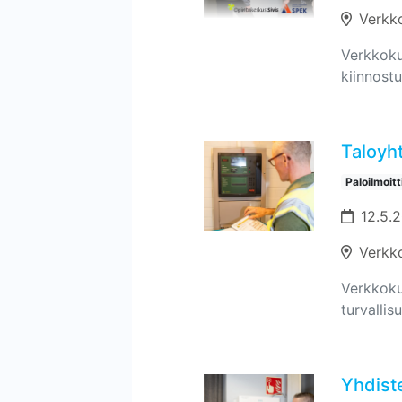
Verkk
Verkkokur
kiinnostu
Taloyh
Paloilmoit
12.5.
Verkk
Verkkokur
turvallis
Yhdiste