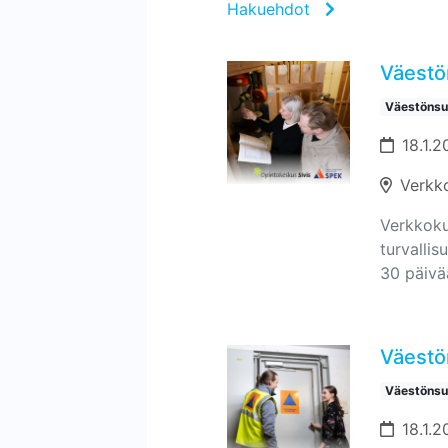
Hakuehdot
Väestön
Väestönsuo
18.1.2
Verkk
Verkkokur
turvallis
30 päivä
Väestön
Väestönsuo
18.1.2