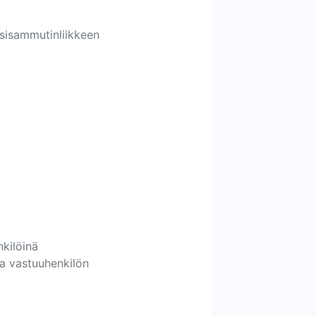
sisammutinliikkeen
nkilöinä
ea vastuuhenkilön