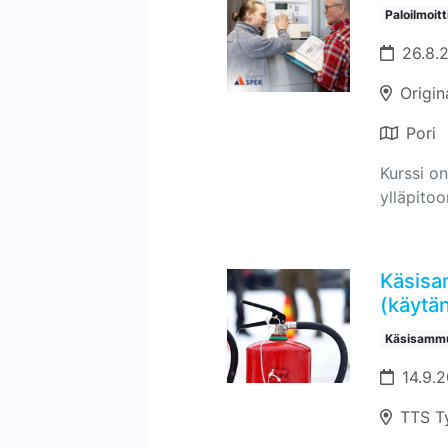
Paloilmoit
26.8.
Origin
Pori
Kurssi on
ylläpitoo
Käsisa
(käytän
Käsisammu
14.9.2
TTS T