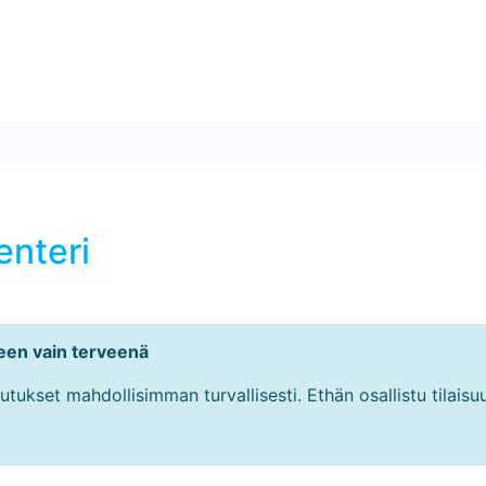
nteri
teen vain terveenä
tukset mahdollisimman turvallisesti. Ethän osallistu tilaisuu