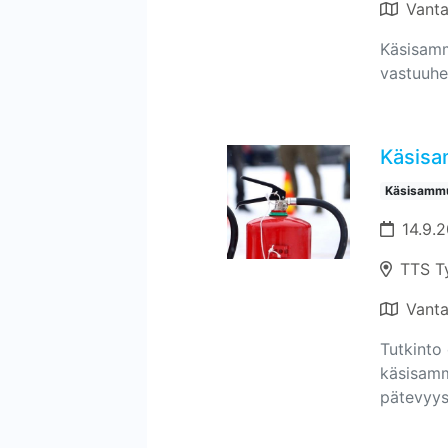
Vant
Käsisamm
vastuuhe
Käsisa
Käsisammu
14.9.2
TTS T
Vant
Tutkinto 
käsisamm
pätevyyst