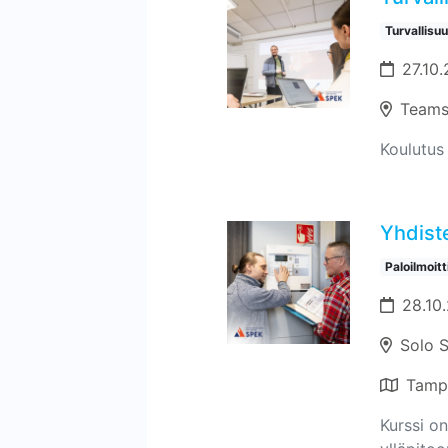
Turvallisu
27.10.
Teams
Koulutus 
Yhdiste
Paloilmoit
28.10
Solo 
Tamp
Kurssi on