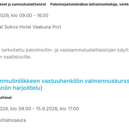
timet ja sammutuslaitteistot
Palontorjuntatekniikan laitteistonhoitaja, verkk
2026, klo 09.00 - 16.00
al Sokos Hotel Vaakuna Pori
 tarkoitettu paloilmoitin- ja vesisammutuslaitteistojen käyttäj
n osallistuville.
mmutinliikkeen vastuuhenkilön valmennuskurss
nön harjoittelu)
ttimet
026, klo 08.00 - 15.9.2026, klo 17.00
yötehoseura