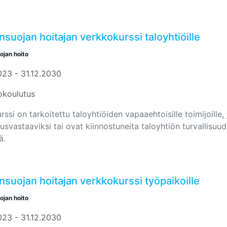
suojan hoitajan verkkokurssi taloyhtiöille
jan hoito
023 - 31.12.2030
okoulutus
ssi on tarkoitettu taloyhtiöiden vapaaehtoisille toimijoille,
uusvastaaviksi tai ovat kiinnostuneita taloyhtiön turvallisuu
ä.
suojan hoitajan verkkokurssi työpaikoille
jan hoito
023 - 31.12.2030