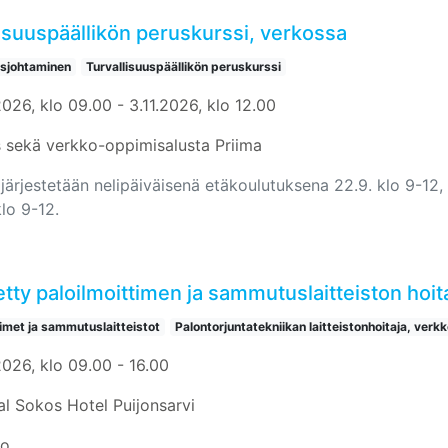
isuuspäällikön peruskurssi, verkossa
usjohtaminen
Turvallisuuspäällikön peruskurssi
026, klo 09.00 - 3.11.2026, klo 12.00
 sekä verkko-oppimisalusta Priima
järjestetään nelipäiväisenä etäkoulutuksena 22.9. klo 9-12, 6
klo 9-12.
tty paloilmoittimen ja sammutuslaitteiston hoit
timet ja sammutuslaitteistot
Palontorjuntatekniikan laitteistonhoitaja, verkk
2026, klo 09.00 - 16.00
al Sokos Hotel Puijonsarvi
io