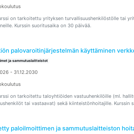
okoulutus
ssi on tarkoitettu yrityksen turvallisuushenkilöstölle tai yr
neille. Kurssin suoritusaika on 30 päivää.
tiön palovaroitinjärjestelmän käyttäminen verkk
timet ja sammutuslaitteistot
2026 - 31.12.2030
okoulutus
ssi on tarkoitettu taloyhtiöiden vastuuhenkilöille (ml. halli
uushenkilöt tai vastaavat) sekä kiinteistönhoitajille. Kurssin
tty paloilmoittimen ja sammutuslaitteiston hoita