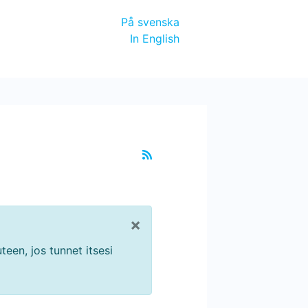
På svenska
In English
×
teen, jos tunnet itsesi