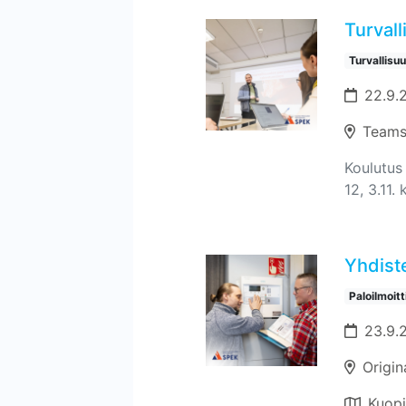
Turvall
Turvallisu
22.9.2
Teams
Koulutus 
12, 3.11. 
Yhdiste
Paloilmoit
23.9.
Origin
Kuop