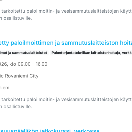
 tarkoitettu paloilmoitin- ja vesisammutuslaitteistojen käyttäj
n osallistuville.
tty paloilmoittimen ja sammutuslaitteiston hoit
timet ja sammutuslaitteistot
Palontorjuntatekniikan laitteistonhoitaja, verkk
026, klo 09.00 - 16.00
ic Rovaniemi City
niemi
 tarkoitettu paloilmoitin- ja vesisammutuslaitteistojen käyttäj
n osallistuville.
isuuspäällikön jatkokurssi, verkossa