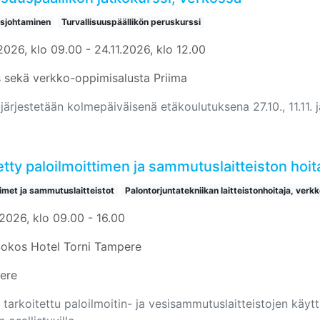
usjohtaminen
Turvallisuuspäällikön peruskurssi
2026, klo 09.00 - 24.11.2026, klo 12.00
 sekä verkko-oppimisalusta Priima
järjestetään kolmepäiväisenä etäkoulutuksena 27.10., 11.11. j
tty paloilmoittimen ja sammutuslaitteiston hoi
timet ja sammutuslaitteistot
Palontorjuntatekniikan laitteistonhoitaja, verkk
.2026, klo 09.00 - 16.00
Sokos Hotel Torni Tampere
ere
 tarkoitettu paloilmoitin- ja vesisammutuslaitteistojen käyttäj