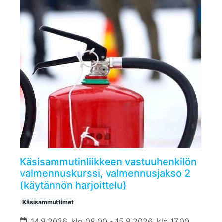
Käsisammutinliikkeen vastuuhenkilön
valmennuskurssi, valmennusjakso 2
(käytännön harjoittelu)
Käsisammuttimet
14.9.2026, klo 08.00 - 15.9.2026, klo 17.00