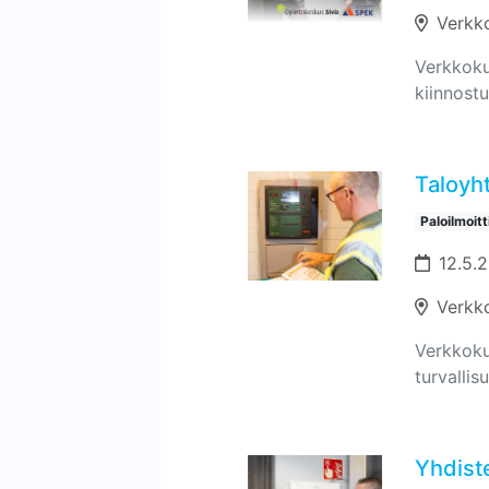
Verkk
Verkkokur
kiinnostu
Taloyh
Paloilmoit
12.5.
Verkk
Verkkokur
turvallis
Yhdiste