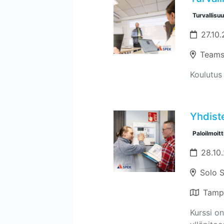
Turvallisu
27.10.
Teams
Koulutus 
Yhdiste
Paloilmoit
28.10
Solo 
Tamp
Kurssi on