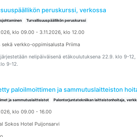
isuuspäällikön peruskurssi, verkossa
usjohtaminen
Turvallisuuspäällikön peruskurssi
026, klo 09.00 - 3.11.2026, klo 12.00
 sekä verkko-oppimisalusta Priima
järjestetään nelipäiväisenä etäkoulutuksena 22.9. klo 9-12, 6
klo 9-12.
tty paloilmoittimen ja sammutuslaitteiston hoit
timet ja sammutuslaitteistot
Palontorjuntatekniikan laitteistonhoitaja, verkk
2026, klo 09.00 - 16.00
al Sokos Hotel Puijonsarvi
io