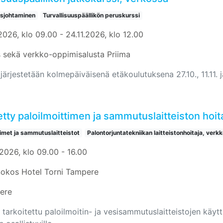
usjohtaminen
Turvallisuuspäällikön peruskurssi
2026, klo 09.00 - 24.11.2026, klo 12.00
 sekä verkko-oppimisalusta Priima
järjestetään kolmepäiväisenä etäkoulutuksena 27.10., 11.11. j
tty paloilmoittimen ja sammutuslaitteiston hoi
timet ja sammutuslaitteistot
Palontorjuntatekniikan laitteistonhoitaja, verkk
.2026, klo 09.00 - 16.00
Sokos Hotel Torni Tampere
ere
 tarkoitettu paloilmoitin- ja vesisammutuslaitteistojen käyttäj