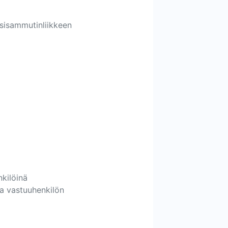
sisammutinliikkeen
nkilöinä
ea vastuuhenkilön