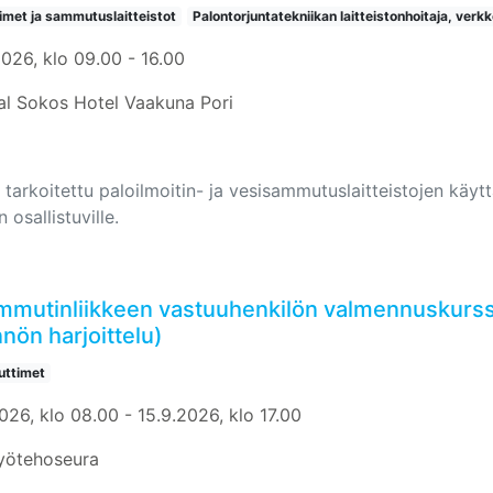
timet ja sammutuslaitteistot
Palontorjuntatekniikan laitteistonhoitaja, verkk
2026, klo 09.00 - 16.00
al Sokos Hotel Vaakuna Pori
 tarkoitettu paloilmoitin- ja vesisammutuslaitteistojen käyttäj
n osallistuville.
mmutinliikkeen vastuuhenkilön valmennuskurss
nön harjoittelu)
ttimet
026, klo 08.00 - 15.9.2026, klo 17.00
yötehoseura