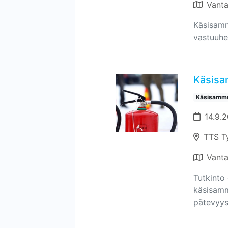
Vant
Käsisamm
vastuuhe
Käsisa
Käsisammu
14.9.2
TTS T
Vant
Tutkinto 
käsisamm
pätevyyst