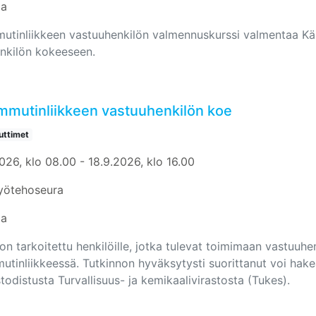
aa
utinliikkeen vastuuhenkilön valmennuskurssi valmentaa Kä
nkilön kokeeseen.
mmutinliikkeen vastuuhenkilön koe
ttimet
026, klo 08.00 - 18.9.2026, klo 16.00
yötehoseura
aa
on tarkoitettu henkilöille, jotka tulevat toimimaan vastuuhe
utinliikkeessä. Tutkinnon hyväksytysti suorittanut voi hak
odistusta Turvallisuus- ja kemikaalivirastosta (Tukes).