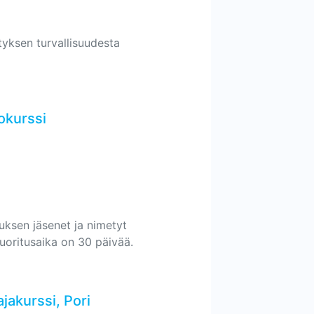
ityksen turvallisuudesta
okurssi
tuksen jäsenet ja nimetyt
 suoritusaika on 30 päivää.
jakurssi, Pori