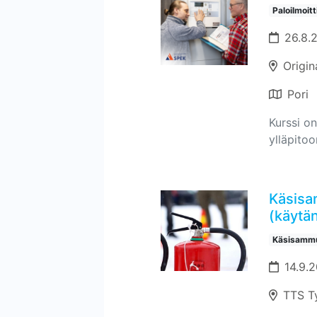
Paloilmoit
26.8.
Origin
Pori
Kurssi on
ylläpitoo
Käsisa
(käytän
Käsisammu
14.9.2
TTS T