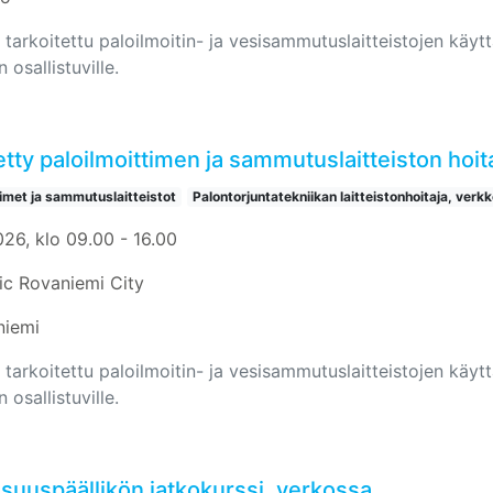
 tarkoitettu paloilmoitin- ja vesisammutuslaitteistojen käyttäj
n osallistuville.
tty paloilmoittimen ja sammutuslaitteiston hoit
timet ja sammutuslaitteistot
Palontorjuntatekniikan laitteistonhoitaja, verkk
026, klo 09.00 - 16.00
ic Rovaniemi City
niemi
 tarkoitettu paloilmoitin- ja vesisammutuslaitteistojen käyttäj
n osallistuville.
isuuspäällikön jatkokurssi, verkossa