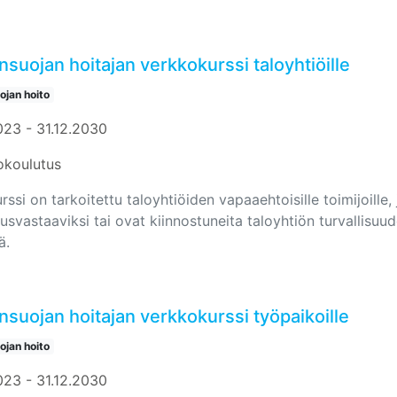
suojan hoitajan verkkokurssi taloyhtiöille
jan hoito
023 - 31.12.2030
okoulutus
ssi on tarkoitettu taloyhtiöiden vapaaehtoisille toimijoille,
uusvastaaviksi tai ovat kiinnostuneita taloyhtiön turvallisuu
ä.
suojan hoitajan verkkokurssi työpaikoille
jan hoito
023 - 31.12.2030