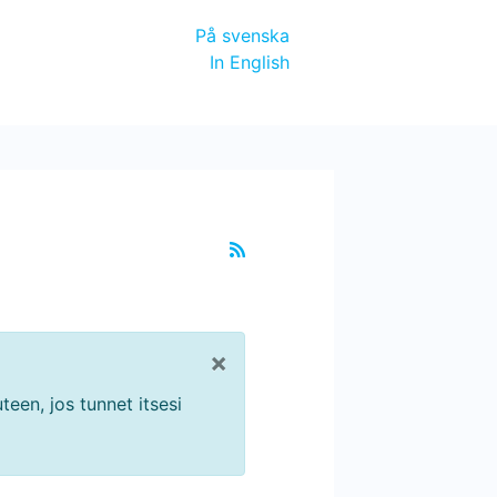
På svenska
In English
×
teen, jos tunnet itsesi