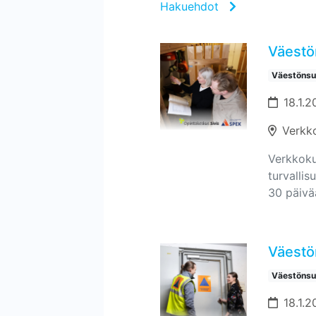
Hakuehdot
Väestön
Väestönsuo
18.1.2
Verkk
Verkkokur
turvallis
30 päivä
Väestön
Väestönsuo
18.1.2