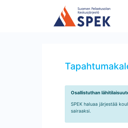
Tapahtumakale
Osallistuthan lähitilaisuu
SPEK haluaa järjestää koulu
sairaaksi.