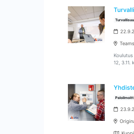
Turvall
Turvallisu
22.9.2
Teams
Koulutus 
12, 3.11. 
Yhdiste
Paloilmoit
23.9.
Origin
Kuop