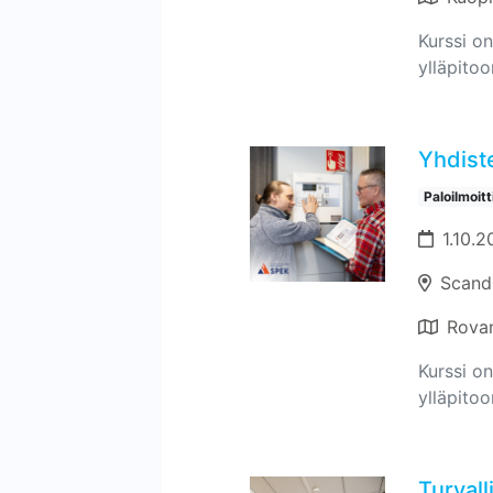
Kurssi on
ylläpitoo
Yhdiste
Paloilmoit
1.10.2
Scand
Rova
Kurssi on
ylläpitoo
Turvall