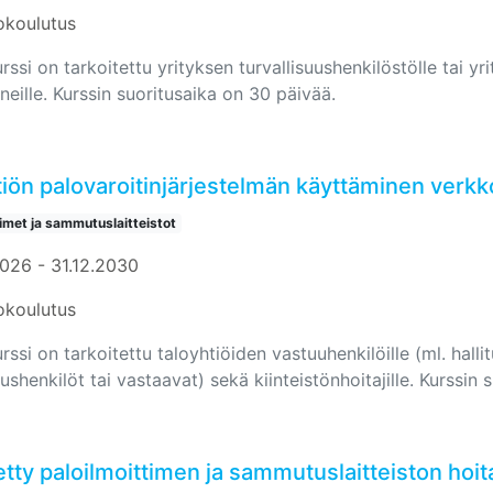
okoulutus
ssi on tarkoitettu yrityksen turvallisuushenkilöstölle tai yr
neille. Kurssin suoritusaika on 30 päivää.
tiön palovaroitinjärjestelmän käyttäminen verkk
timet ja sammutuslaitteistot
2026 - 31.12.2030
okoulutus
ssi on tarkoitettu taloyhtiöiden vastuuhenkilöille (ml. halli
uushenkilöt tai vastaavat) sekä kiinteistönhoitajille. Kurssin
tty paloilmoittimen ja sammutuslaitteiston hoita