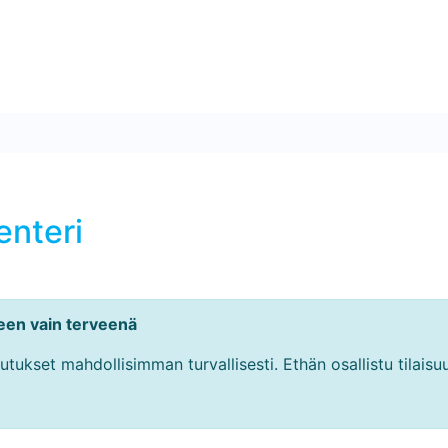
nteri
teen vain terveenä
tukset mahdollisimman turvallisesti. Ethän osallistu tilaisuu