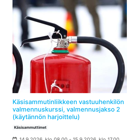
Käsisammutinliikkeen vastuuhenkilön
valmennuskurssi, valmennusjakso 2
(käytännön harjoittelu)
Käsisammuttimet
14.9.2026, klo 08.00 - 15.9.2026, klo 17.00