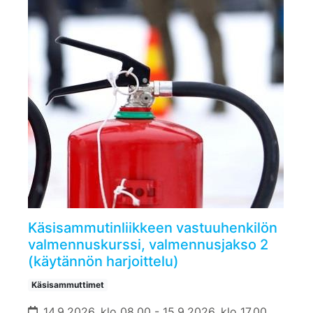
Käsisammutinliikkeen vastuuhenkilön
valmennuskurssi, valmennusjakso 2
(käytännön harjoittelu)
Käsisammuttimet
14.9.2026, klo 08.00 - 15.9.2026, klo 17.00