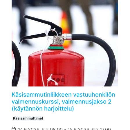
Käsisammutinliikkeen vastuuhenkilön
valmennuskurssi, valmennusjakso 2
(käytännön harjoittelu)
Käsisammuttimet
14.9.2026, klo 08.00 - 15.9.2026, klo 17.00